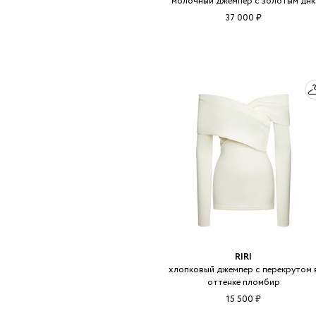
молочный джемпер с золотым днк
37 000 ₽
RIRI
хлопковый джемпер с перекрутом 
оттенке пломбир
15 500 ₽