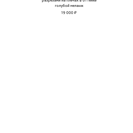
разрезами на плечах в оттенке
голубой меланж
19 000 ₽