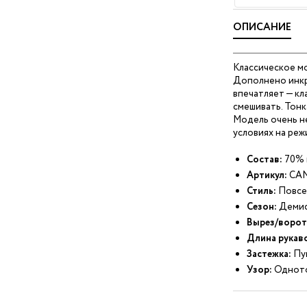
ОПИСАНИЕ
Классическое мо
Дополнено инкр
впечатляет — кл
смешивать. Тонк
Модель очень не
условиях на реж
Состав:
70% 
Артикул:
CAN
Стиль:
Повсе
Сезон:
Демис
Вырез/ворот
Длина рукав
Застежка:
Пу
Узор:
Однот