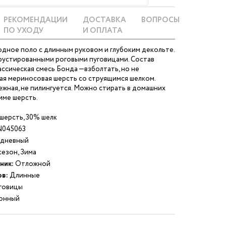
РЕКОМЕНДАЦИИ
ДОСТАВКА
ВОПРОСЫ
ПО УХОДУ
И ОПЛАТА
дное поло с длинным руковом и глубоким декольте.
устированными роговыми пуговицами. Состав
ассическая смесь Бонда —взболтать, но не
ая мериносовая шерсть со струящимся шелком.
жная, не пилингуется. Можно стирать в домашних
име шерсть.
шерсть, 30% шелк
045063
дневный
езон, Зима
ник:
Отложной
ов:
Длинные
говицы
онный