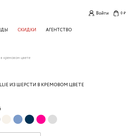
Войти
0 ₽
НДЫ
СКИДКИ
АГЕНТСТВО
ЕНСКИЕ БРЕНДЫ
OGA
TORE
I LIVE IN
 в кремовом цвете
LLSTORY
B STUDIO
A BUDNIK
LIE ИЗ ШЕРСТИ В КРЕМОВОМ ЦВЕТЕ
AL
L'
TIZED
й
R
TI
E
KA
OK SUN