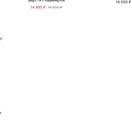
шерсти с кашемиром
16 000 ₽
14 895 ₽
16 550 ₽
в