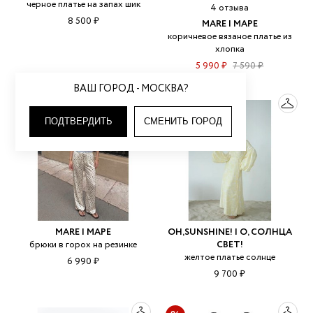
черное платье на запах шик
4 отзыва
8 500 ₽
MARE | МАРЕ
коричневое вязаное платье из
хлопка
5 990 ₽
7 590 ₽
ВАШ ГОРОД - МОСКВА?
ПОДТВЕРДИТЬ
СМЕНИТЬ ГОРОД
MARE | МАРЕ
OH,SUNSHINE! | О, СОЛНЦА
брюки в горох на резинке
СВЕТ!
желтое платье солнце
6 990 ₽
9 700 ₽