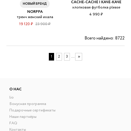
CACHE-CACHE | КАЧЕ-КАЧЕ
НОВЫЙ БРЕНД
хлопковая футболка please
NORPPA
4 990 ₽
тренч женский ихала
19 120 ₽
23 900 ₽
Всего найдено: 8722
...
1
2
3
О НАС
lio
Бонусная программа
Подарочные сертификаты
Наши партнёры
FAQ
Контакты