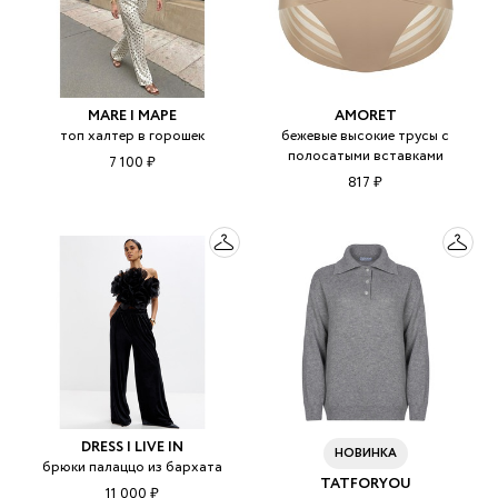
MARE | МАРЕ
AMORET
топ халтер в горошек
бежевые высокие трусы с
полосатыми вставками
7 100 ₽
817 ₽
DRESS I LIVE IN
НОВИНКА
брюки палаццо из бархата
TATFORYOU
11 000 ₽