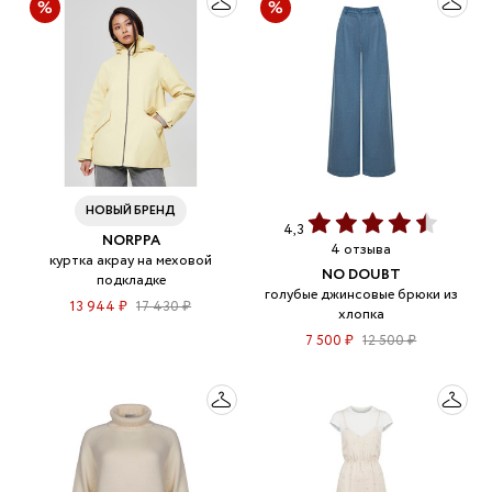
НОВЫЙ БРЕНД
4,3
NORPPA
4 отзыва
куртка акрау на меховой
NO DOUBT
подкладке
голубые джинсовые брюки из
13 944 ₽
17 430 ₽
хлопка
7 500 ₽
12 500 ₽