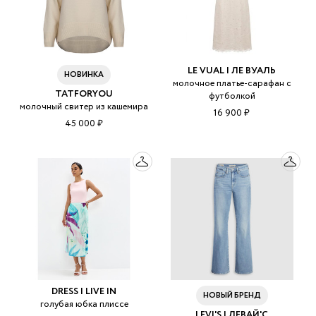
LE VUAL | ЛЕ ВУАЛЬ
НОВИНКА
молочное платье-сарафан с
TATFORYOU
футболкой
молочный свитер из кашемира
16 900 ₽
45 000 ₽
DRESS I LIVE IN
НОВЫЙ БРЕНД
голубая юбка плиссе
LEVI'S | ЛЕВАЙ'С