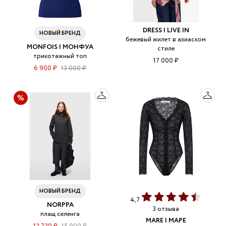
DRESS I LIVE IN
НОВЫЙ БРЕНД
бежевый жилет в азиаском
MONFOIS | МОНФУА
стиле
трикотажный топ
17 000 ₽
6 900 ₽
13 000 ₽
НОВЫЙ БРЕНД
4,7
NORPPA
3 отзыва
плащ селенга
MARE | МАРЕ