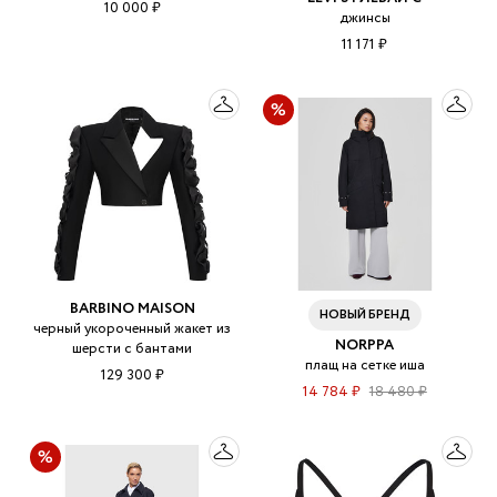
10 000 ₽
джинсы
11 171 ₽
BARBINO MAISON
НОВЫЙ БРЕНД
черный укороченный жакет из
NORPPA
шерсти с бантами
плащ на сетке иша
129 300 ₽
14 784 ₽
18 480 ₽