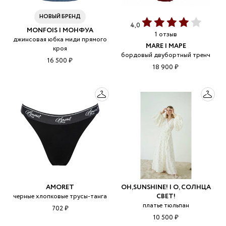
НОВЫЙ БРЕНД
4,0
MONFOIS | МОНФУА
1 отзыв
джинсовая юбка миди прямого
MARE | МАРЕ
кроя
бордовый двубортный тренч
16 500 ₽
18 900 ₽
AMORET
OH,SUNSHINE! | О, СОЛНЦА
черные хлопковые трусы-танга
СВЕТ!
платье тюльпан
702 ₽
10 500 ₽