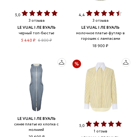
5,0
4,4
3 отзыва
3 отзыва
LE VUAL | ЛЕ ВУАЛЬ
LE VUAL | ЛЕ ВУАЛЬ
черный топ-бюстье
молочное платье-футляр в
горошек с лампасами
5 440 ₽
6 800 ₽
18 900 ₽
LE VUAL | ЛЕ ВУАЛЬ
синее платье из хлопка с
5,0
молнией
1 отзыв