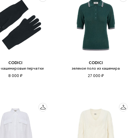
CODICI
CODICI
 кашемировые перчатки
зеленое поло из кашемира
8 000 ₽
27 000 ₽