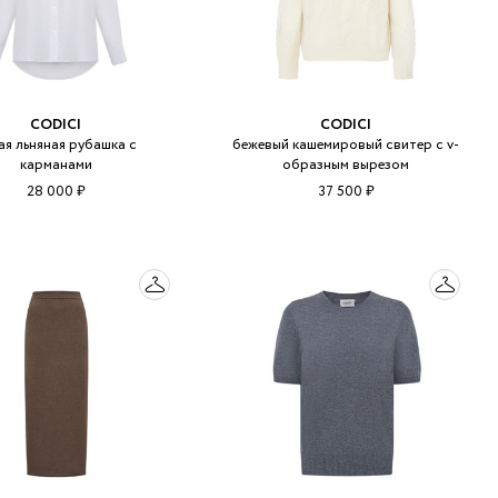
CODICI
CODICI
ая льняная рубашка с
бежевый кашемировый свитер с v-
карманами
образным вырезом
28 000 ₽
37 500 ₽