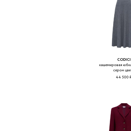
CODICI
кашемировая юбка
сером цве
44 500 