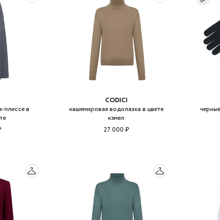
CODICI
-плиссе в
кашемировая водолазка в цвете
черные
те
кэмел
₽
27 000 ₽