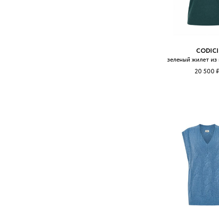
CODICI
зеленый жилет из
20 500 