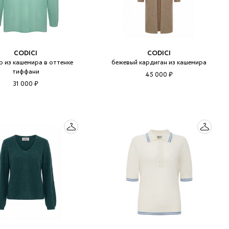
CODICI
CODICI
р из кашемира в оттенке
бежевый кардиган из кашемира
тиффани
45 000 ₽
31 000 ₽