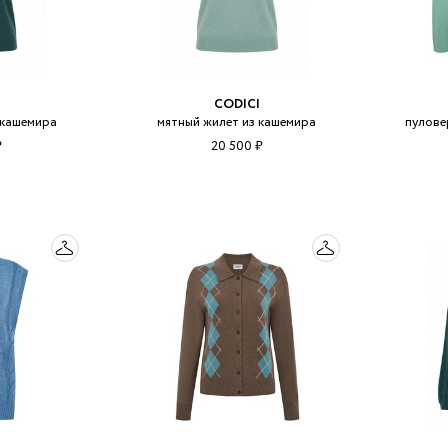
CODICI
 кашемира
мятный жилет из кашемира
пулове
₽
20 500 ₽