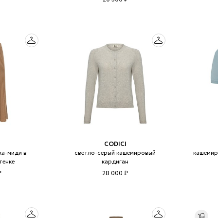
CODICI
а-миди в
светло-серый кашемировый
кашемир
тенке
кардиган
₽
28 000 ₽