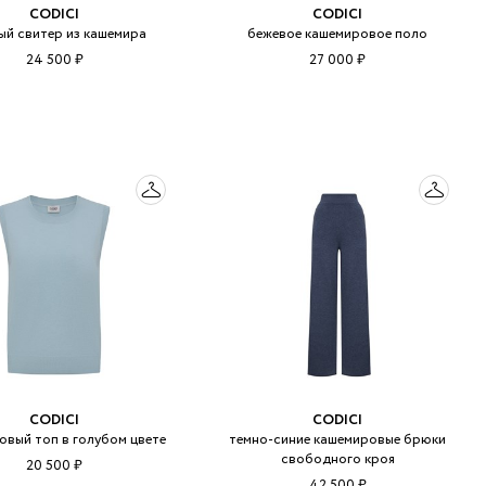
CODICI
CODICI
ый свитер из кашемира
бежевое кашемировое поло
24 500 ₽
27 000 ₽
CODICI
CODICI
овый топ в голубом цвете
темно-синие кашемировые брюки
свободного кроя
20 500 ₽
42 500 ₽