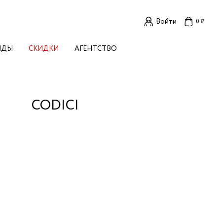
Войти
0 ₽
НДЫ
СКИДКИ
АГЕНТСТВО
ЕНСКИЕ БРЕНДЫ
OGA
TORE
I LIVE IN
CODICI
LLSTORY
B STUDIO
A BUDNIK
AL
L'
TIZED
R
TI
E
KA
OK SUN