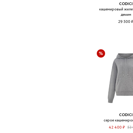
CODICI
кашемировый жилет
деним
29 500 
CODICI
серое кашемиро
42 400 ₽
53