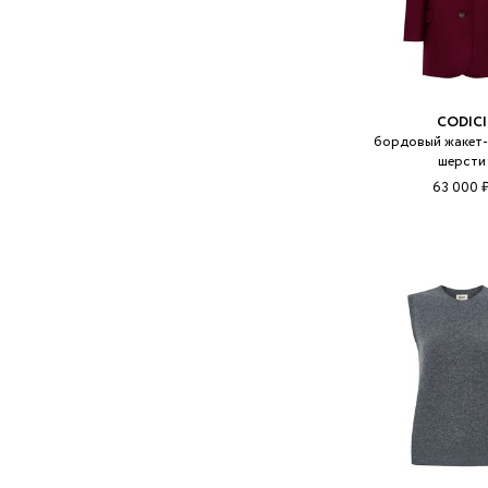
CODICI
бордовый жакет-
шерсти
63 000 