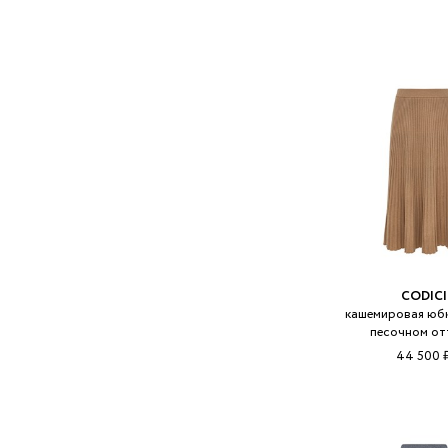
CODICI
кашемировая юбк
песочном от
44 500 