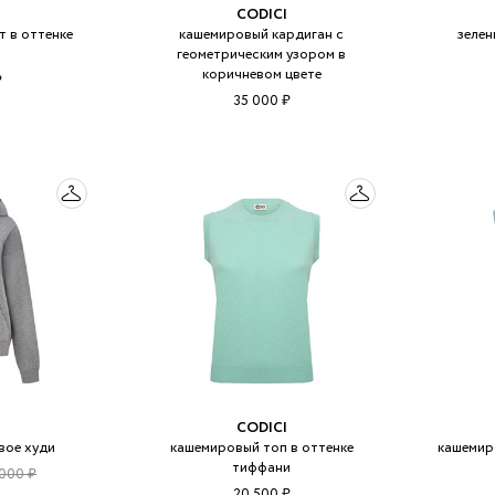
CODICI
 в оттенке
кашемировый кардиган с
зелен
геометрическим узором в
коричневом цвете
₽
35 000 ₽
CODICI
вое худи
кашемировый топ в оттенке
кашемир
тиффани
 000 ₽
20 500 ₽