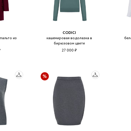
CODICI
пальто из
кашемировая водолазка в
бел
бирюзовом цвете
₽
27 000 ₽