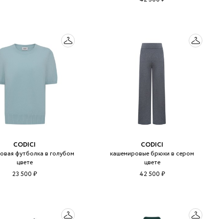
CODICI
CODICI
овая футболка в голубом
кашемировые брюки в сером
цвете
цвете
23 500 ₽
42 500 ₽