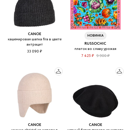
CANOE
НОВИНКА
кашемировая шапка fira в цвете
RUSSOCHIC
антрацит
платок во славу урожая
33 090 ₽
7 425 ₽
9 900 ₽
CANOE
CANOE