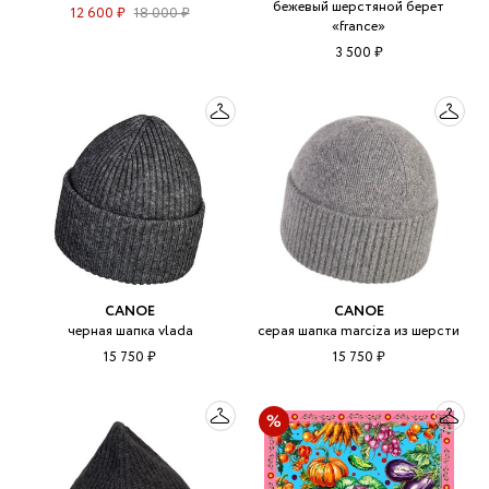
бежевый шерстяной берет
12 600 ₽
18 000 ₽
«france»
3 500 ₽
CANOE
CANOE
черная шапка vlada
серая шапка marciza из шерсти
15 750 ₽
15 750 ₽