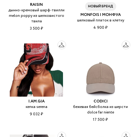
RAISIN
НОВЫЙ БРЕНД
дынно-кремовый шарф-твилли
MONFOIS | МОНФУА
melon poppy из шелковистого
шелковый платок в клетку
твила
4 900 ₽
3 500 ₽
I.AM.GIA
CODICI
кепка serena
бежевая бейсболка из шерсти
dolce far niente
9 032 ₽
17 500 ₽