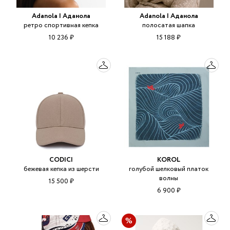
Adanola | Аданола
Adanola | Аданола
ретро спортивная кепка
полосатая шапка
10 236 ₽
15 188 ₽
CODICI
KOROL
бежевая кепка из шерсти
голубой шелковый платок
волны
15 500 ₽
6 900 ₽