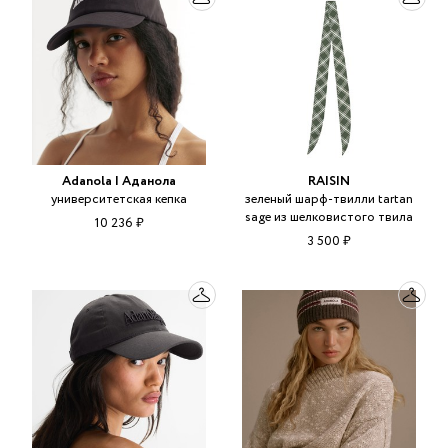
Adanola | Аданола
RAISIN
университетская кепка
зеленый шарф-твилли tartan
sage из шелковистого твила
10 236 ₽
3 500 ₽