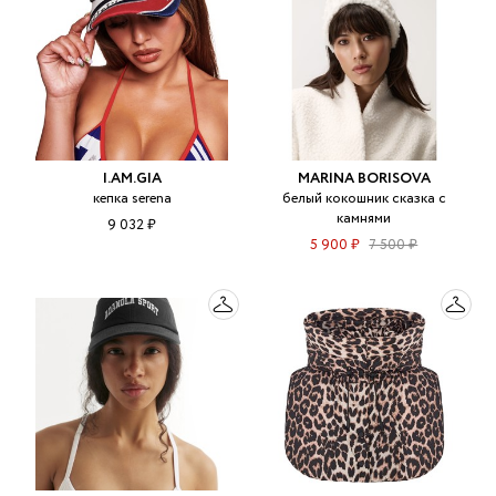
I.AM.GIA
MARINA BORISOVA
кепка serena
белый кокошник сказка с
камнями
9 032 ₽
5 900 ₽
7 500 ₽