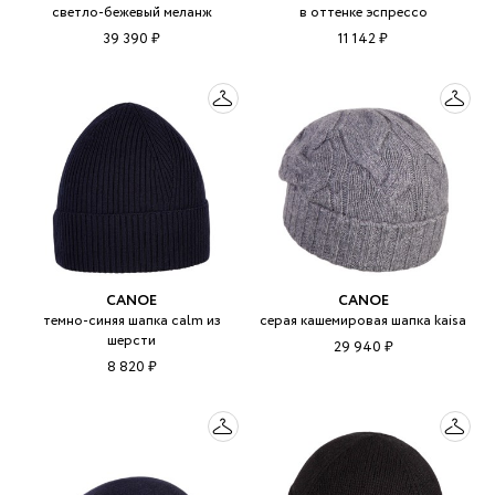
светло-бежевый меланж
в оттенке эспрессо
39 390 ₽
11 142 ₽
CANOE
CANOE
темно-синяя шапка calm из
серая кашемировая шапка kaisa
шерсти
29 940 ₽
8 820 ₽