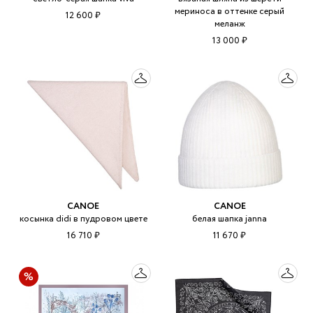
мериноса в оттенке серый
12 600 ₽
меланж
13 000 ₽
CANOE
CANOE
косынка didi в пудровом цвете
белая шапка janna
16 710 ₽
11 670 ₽