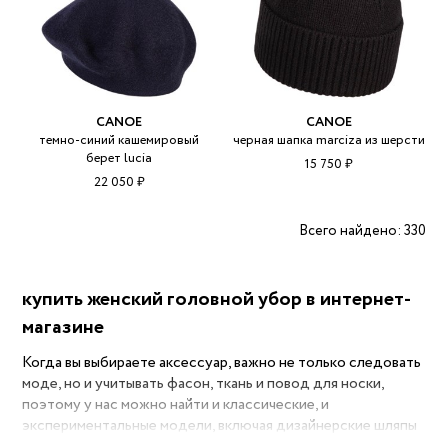
CANOE
CANOE
темно-синий кашемировый
черная шапка marciza из шерсти
берет lucia
15 750 ₽
22 050 ₽
Всего найдено: 330
купить женский головной убор в интернет-
магазине
Когда вы выбираете аксессуар, важно не только следовать
моде, но и учитывать фасон, ткань и повод для носки,
поэтому у нас можно найти и классические, и
экспериментальные модели, включая дизайнерские шляпы
и панамы, выполненные из фетра, соломки и хлопка. Мы