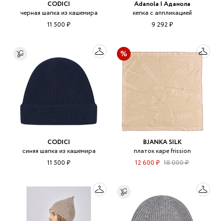
CODICI
Adanola | Аданола
черная шапка из кашемира
кепка с аппликацией
11 500 ₽
9 292 ₽
CODICI
BJANKA SILK
синяя шапка из кашемира
платок каре frission
11 500 ₽
12 600 ₽
18 000 ₽