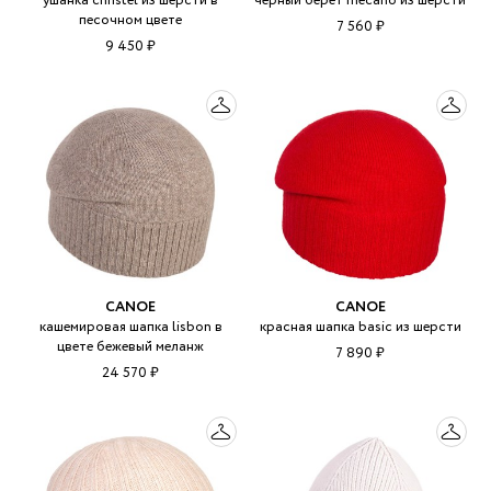
ушанка christel из шерсти в
черный берет mecano из шерсти
песочном цвете
7 560 ₽
9 450 ₽
CANOE
CANOE
кашемировая шапка lisbon в
красная шапка basic из шерсти
цвете бежевый меланж
7 890 ₽
24 570 ₽