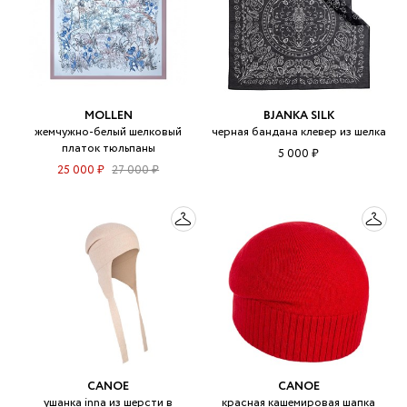
MOLLEN
BJANKA SILK
жемчужно-белый шелковый
черная бандана клевер из шелка
платок тюльпаны
5 000 ₽
25 000 ₽
27 000 ₽
CANOE
CANOE
ушанка inna из шерсти в
красная кашемировая шапка