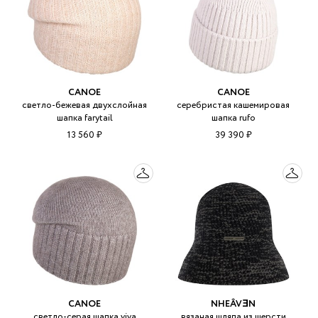
CANOE
CANOE
светло-бежевая двухслойная
серебристая кашемировая
шапка farytail
шапка rufo
13 560 ₽
39 390 ₽
CANOE
NHEÂVƎN
светло-серая шапка viva
вязаная шляпа из шерсти