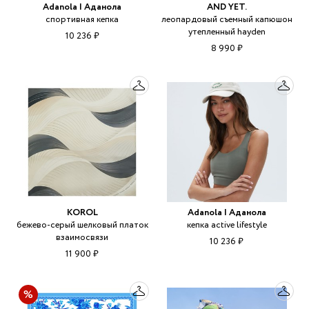
Adanola | Аданола
AND YET.
спортивная кепка
леопардовый съемный капюшон
утепленный hayden
10 236 ₽
8 990 ₽
KOROL
Adanola | Аданола
бежево-серый шелковый платок
кепка active lifestyle
взаимосвязи
10 236 ₽
11 900 ₽