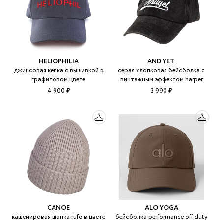
HELIOPHILIA
AND YET.
джинсовая кепка с вышивкой в
серая хлопковая бейсболка с
графитовом цвете
винтажным эффектом harper
4 900 ₽
3 990 ₽
CANOE
ALO YOGA
кашемировая шапка rufo в цвете
бейсболка performance off duty