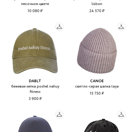
песочном цвете
lisbon
10 080 ₽
24 570 ₽
DABLT
CANOE
бежевая кепка poshel nahuy
светло-серая шапка taya
fitness
15 750 ₽
3 900 ₽