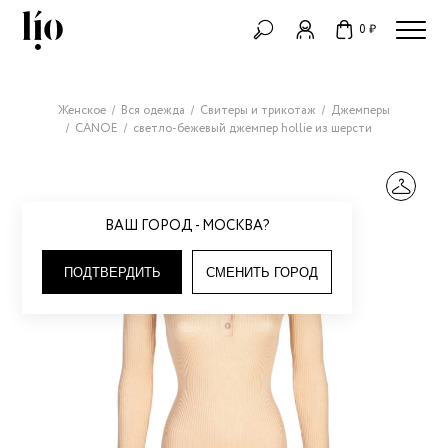
0 ₽
Женское
Вся одежда
Свитеры и трикотаж
Джемперы
CANOE
светло-бежевый джемпер hollie из шерсти
ВАШ ГОРОД - МОСКВА?
ПОДТВЕРДИТЬ
СМЕНИТЬ ГОРОД