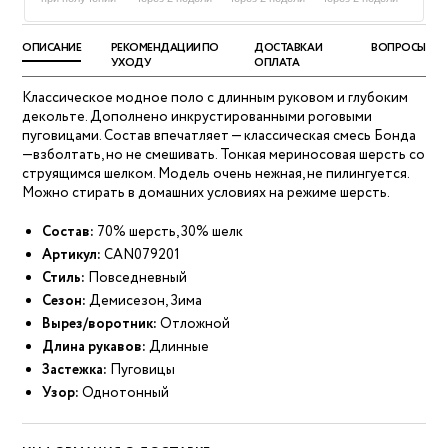
ОПИСАНИЕ
РЕКОМЕНДАЦИИ ПО
ДОСТАВКА И
ВОПРОСЫ
УХОДУ
ОПЛАТА
Классическое модное поло с длинным руковом и глубоким
декольте. Дополнено инкрустированными роговыми
пуговицами. Состав впечатляет — классическая смесь Бонда
—взболтать, но не смешивать. Тонкая мериносовая шерсть со
струящимся шелком. Модель очень нежная, не пилингуется.
Можно стирать в домашних условиях на режиме шерсть.
Состав:
70% шерсть, 30% шелк
Артикул:
CAN079201
Стиль:
Повседневный
Сезон:
Демисезон, Зима
Вырез/воротник:
Отложной
Длина рукавов:
Длинные
Застежка:
Пуговицы
Узор:
Однотонный