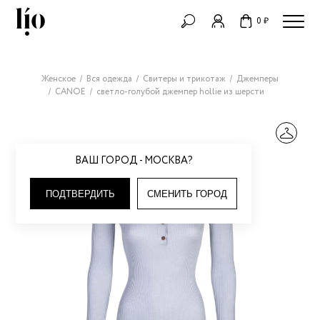
0 ₽
Женское
Вся одежда
Свитеры и трикотаж
Джемперы
CANOE
светло-голубой джемпер hollie из шерсти
ВАШ ГОРОД - МОСКВА?
ПОДТВЕРДИТЬ
СМЕНИТЬ ГОРОД