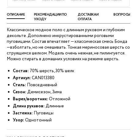
ОПИСАНИЕ
РЕКОМЕНДАЦИИ ПО
ДОСТАВКА И
ВОПРОСЫ
УХОДУ
ОПЛАТА
Классическое модное поло с длинным руковом и глубоким
декольте. Дополнено инкрустированными роговыми
пуговицами. Состав впечатляет — классическая смесь Бонда
—взболтать, но не смешивать. Тонкая мериносовая шерсть со
струящимся шелком. Модель очень нежная, не пилингуется.
Можно стирать в домашних условиях на режиме шерсть.
Состав:
70% шерсть, 30% шелк
Артикул:
CAN013380
Стиль:
Повседневный
Сезон:
Демисезон, Зима
Вырез/воротник:
Отложной
Длина рукавов:
Длинные
Застежка:
Пуговицы
Узор:
Однотонный