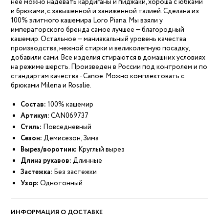
нее можно надевать кардиганы и пиджаки, хороша с юбками
и брюками, с завышенной и заниженной талией. Сделана из
100% элитного кашемира Loro Piana. Мы взяли у
императорского бренда самое лучшее — благородный
кашемир. Остальное — маниакальный уровень качества
производства, нежной стирки и великолепную посадку,
добавили сами. Все изделия стираются в домашних условиях
на режиме шерсть. Произведен в России под контролем и по
стандартам качества - Canoe. Можно комплектовать с
брюками Milena и Rosalie.
Состав:
100% кашемир
Артикул:
CAN069737
Стиль:
Повседневный
Сезон:
Демисезон, Зима
Вырез/воротник:
Круглый вырез
Длина рукавов:
Длинные
Застежка:
Без застежки
Узор:
Однотонный
ИНФОРМАЦИЯ О ДОСТАВКЕ