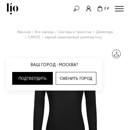
0 ₽
Женское
Вся одежда
Свитеры и трикотаж
Джемперы
CANOE
черный кашемировый джемпер lucy
ВАШ ГОРОД - МОСКВА?
ПОДТВЕРДИТЬ
СМЕНИТЬ ГОРОД