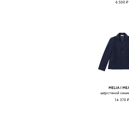
6 500 ₽
MELIA | М
шерстяной сини
14 370 