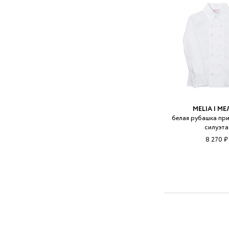
MELIA | М
белая рубашка пр
силуэта
8 270 ₽