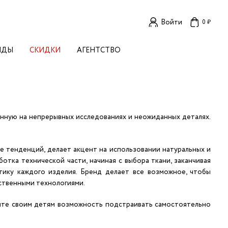
Войти
0 ₽
НДЫ
СКИДКИ
АГЕНТСТВО
ЕНСКИЕ БРЕНДЫ
OGA
TORE
I LIVE IN
LLSTORY
анную на непрерывных исследованиях и неожиданных деталях.
B STUDIO
A BUDNIK
е тенденций, делает акцент на использовании натуральных и
AL
тка технической части, начиная с выбора ткани, заканчивая
L'
тику каждого изделия. Бренд делает все возможное, чтобы
TIZED
R
ственными технологиями.
TI
E
KA
айте своим детям возможность подстраивать самостоятельно
OK SUN