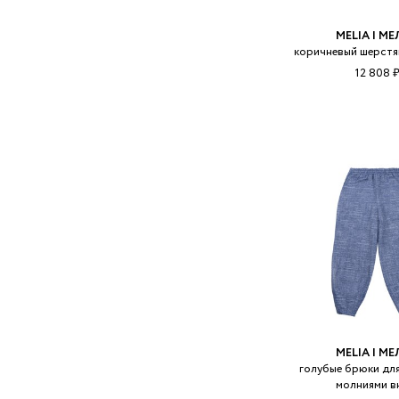
MELIA | М
коричневый шерст
12 808 
MELIA | М
голубые брюки для
молниями в