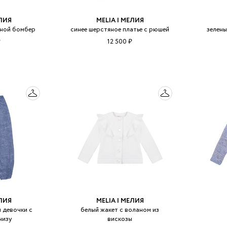
ЕЛИЯ
MELIA | МЕЛИЯ
яной бомбер
синее шерстяное платье с рюшей
зелен
₽
12 500 ₽
ЕЛИЯ
MELIA | МЕЛИЯ
 девочки с
белый жакет с воланом из
низу
вискозы