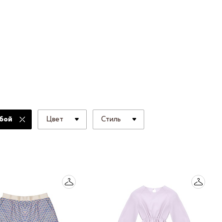
 LINGERIE
T HEART
ЦЕ
бой
Цвет
Стиль