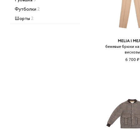
Рубашка
3
Футболки
2
Шорты
2
MELIA | М
бежевые брюки на 
вискоз
6 700 ₽