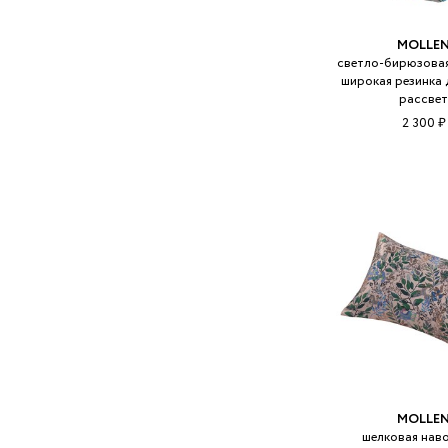
MOLLE
светло-бирюзовая
широкая резинка 
рассве
2 300 ₽
MOLLE
шелковая нав