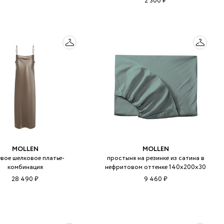
2 300 ₽
MOLLEN
MOLLEN
вое шелковое платье-
простыня на резинке из сатина в
комбинация
нефритовом оттенке 140х200х30
28 490 ₽
9 460 ₽