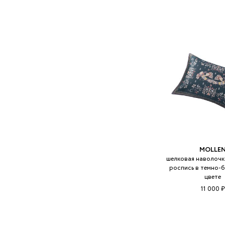
MOLLE
шелковая наволочк
роспись в темно-
цвете
11 000 ₽