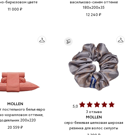
но-бирюзовом цвете
васильково-синем оттенке
180х200х35
11 000 ₽
12 240 ₽
MOLLEN
5,0
т постельного белья евро
3 отзыва
во-коралловом оттенке,
MOLLEN
додеяльник 200х220
серо-бежевая шелковая широкая
20 559 ₽
резинка для волос силуэты