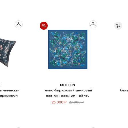
N
MOLLEN
а мезенская
темно-бирюзовый шелковый
беже
бирюзовом
платок таинственный лес
25 000 ₽
27 000 ₽