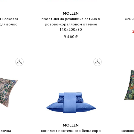
N
MOLLEN
 шелковая
простыня на резинке из сатина в
жемч
для волос
розово-коралловом оттенке
т
140х200х30
9 460 ₽
N
MOLLEN
олочка
комплект постельного белья евро
шелков