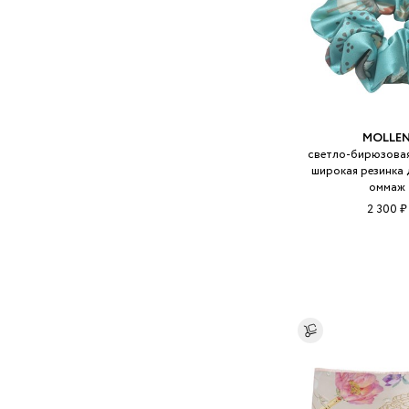
MOLLE
светло-бирюзовая
широкая резинка 
оммаж
2 300 ₽