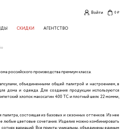
Войти
0 ₽
НДЫ
СКИДКИ
АГЕНТСТВО
ЕНСКИЕ БРЕНДЫ
OGA
io
TORE
I LIVE IN
LLSTORY
B STUDIO
дома российского производства премиум класса.
A BUDNIK
апсулами, объединенными общей палитрой и настроением, в
AL
 для дома и одежда. Для создания продукции используются
L'
гипетский хлопок макосатин 400 ТС и плотный шелк 22 момми,
TIZED
R
TI
E
 палитра, состоящая из базовых и сезонных оттенков. Из нее
KA
е любые цветовые сочетания. Изделия можно комбинировать
OK SUN
 сотнях вариаций. Все принты уникальны, объединены единым