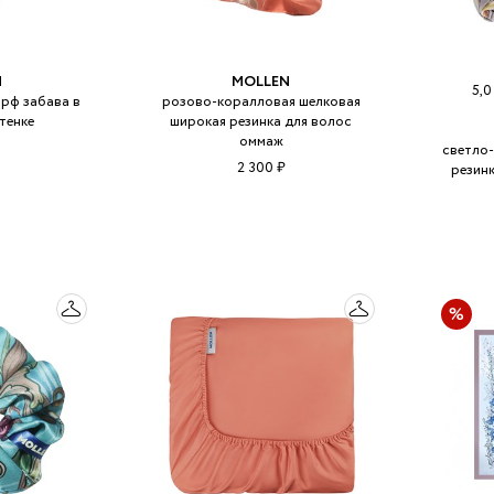
N
MOLLEN
5,
рф забава в
розово-коралловая шелковая
тенке
широкая резинка для волос
оммаж
светло-
2 300 ₽
резин