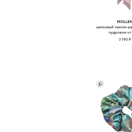
MOLLE
шелковый твилли ша
пудровом от
3 190 ₽