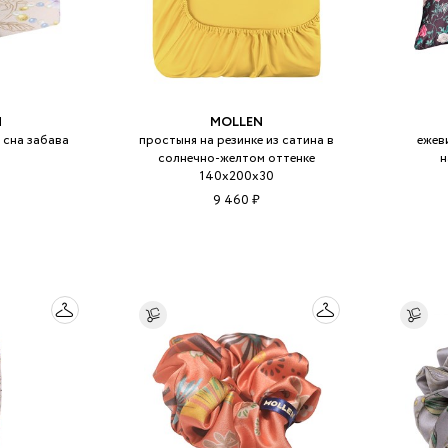
N
MOLLEN
 сна забава
простыня на резинке из сатина в
ежев
солнечно-желтом оттенке
н
140х200х30
9 460 ₽