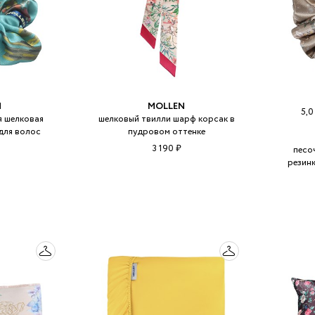
N
MOLLEN
5,
 шелковая
шелковый твилли шарф корсак в
для волос
пудровом оттенке
3 190 ₽
песо
резин