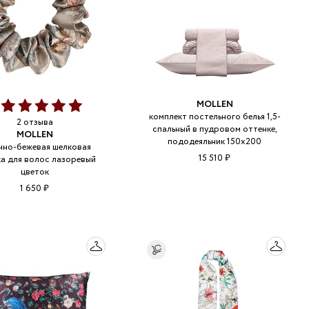
MOLLEN
0
комплект постельного белья 1,5-
2 отзыва
спальный в пудровом оттенке,
MOLLEN
пододеяльник 150х200
чно-бежевая шелковая
15 510 ₽
ка для волос лазоревый
цветок
1 650 ₽