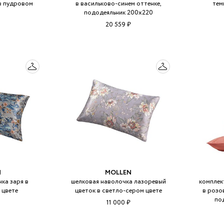
в пудровом
в васильково-синем оттенке,
тем
пододеяльник 200х220
20 559 ₽
N
MOLLEN
ка заря в
шелковая наволочка лазоревый
комплек
 цвете
цветок в светло-сером цвете
в розо
по
11 000 ₽