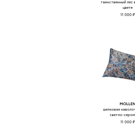
таинственный лес 
цвете
11 000 ₽
MOLLE
шелковая наволоч
светло-сером
11 000 ₽