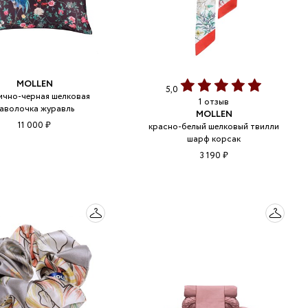
MOLLEN
5,0
ично-черная шелковая
1 отзыв
аволочка журавль
MOLLEN
11 000 ₽
красно-белый шелковый твилли
шарф корсак
3 190 ₽