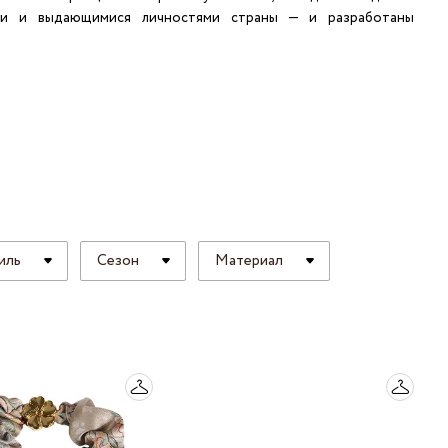
ями и выдающимися личностями страны — и разработаны
 LINGERIE
T HEART
ЦЕ
иль
Сезон
Материал