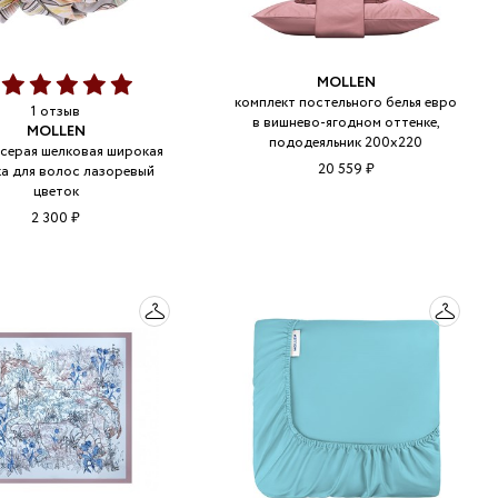
MOLLEN
0
комплект постельного белья евро
1 отзыв
в вишнево-ягодном оттенке,
MOLLEN
пододеяльник 200х220
серая шелковая широкая
20 559 ₽
ка для волос лазоревый
цветок
2 300 ₽