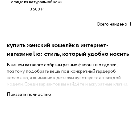
orange из натуральной кожи
3 500 ₽
Всего найдено: 1
купить женский кошелёк в интернет-
магазине lio: стиль, который удобно носить
В нашем каталоге собраны разные фасоны и отделки,
поэтому подобрать вещь под конкретный гардероб
несложно, а внимание к деталям чувствуется в каждой
модели. Среди вариантов вы найдёте и аккуратные клатчи,
и компактные сумочки, и особенно выделяются
Показать полностью
дизайнерские кошельки и визитницы, где продумана
каждая секция для карт и монет. Такие аксессуары
работают на образ: глянцевая кожа добавит дерзости
вечернему луке, а матовая — сдержанности в офисе. При
выборе обратите внимание на размеры и количество
отделов, чтобы вещи служили именно вам.