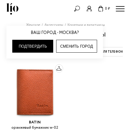
0 ₽
Женское
Аксессуары
Кошельки и визитницы
ВАШ ГОРОД - МОСКВА?
КОШЕЛЬКИ И ВИЗИТНИЦЫ
ПОДТВЕРДИТЬ
СМЕНИТЬ ГОРОД
АКСЕССУАРЫ ДЛЯ ВОЛОС
БРЕЛОКИ ДЛЯ ТЕЛЕФОНОВ
BATIN
оранжевый бумажник w-02