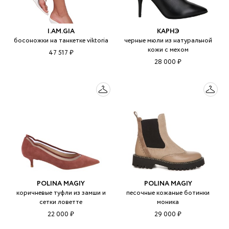
I.AM.GIA
КАРНЭ
босоножки на танкетке viktoria
черные мюли из натуральной
кожи с мехом
47 517 ₽
28 000 ₽
POLINA MAGIY
POLINA MAGIY
коричневые туфли из замши и
песочные кожаные ботинки
сетки ловетте
моника
22 000 ₽
29 000 ₽