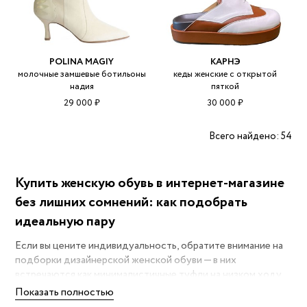
POLINA MAGIY
КАРНЭ
молочные замшевые ботильоны
кеды женские с открытой
надия
пяткой
29 000 ₽
30 000 ₽
Всего найдено: 54
Купить женскую обувь в интернет-магазине
без лишних сомнений: как подобрать
идеальную пару
Если вы цените индивидуальность, обратите внимание на
подборки дизайнерской женской обуви — в них
встречаются как минималистичные туфли на низком ходу,
так и эффектные босоножки на устойчивом каблуке,
Показать полностью
которые работают и в офисе, и на вечерней прогулке. На