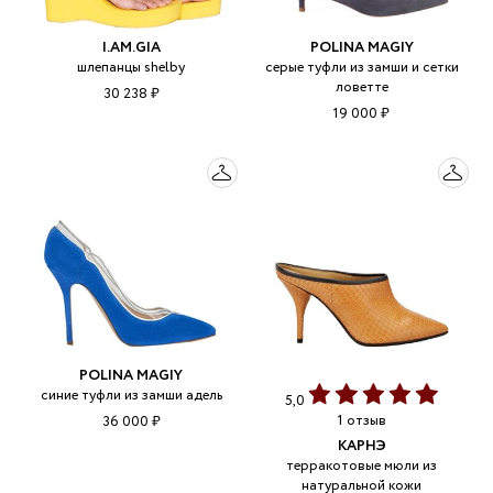
I.AM.GIA
POLINA MAGIY
шлепанцы shelby
серые туфли из замши и сетки
ловетте
30 238 ₽
19 000 ₽
POLINA MAGIY
синие туфли из замши адель
5,0
1 отзыв
36 000 ₽
КАРНЭ
терракотовые мюли из
натуральной кожи