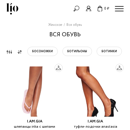
0 ₽
Женское
Вся обувь
ВСЯ ОБУВЬ
БОСОНОЖКИ
БОТИЛЬОНЫ
БОТИНКИ
I.AM.GIA
I.AM.GIA
шлепанцы inka с шипами
туфли-лодочки anastasia