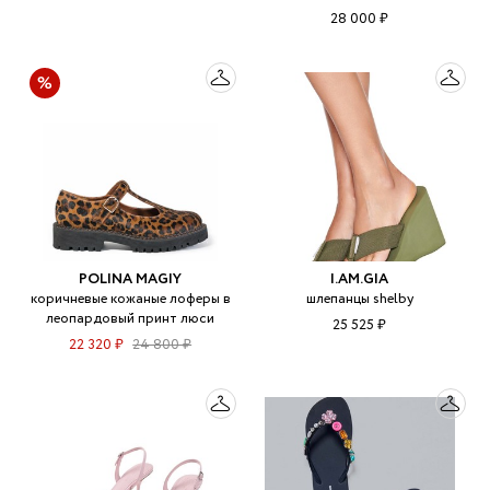
28 000 ₽
POLINA MAGIY
I.AM.GIA
коричневые кожаные лоферы в
шлепанцы shelby
леопардовый принт люси
25 525 ₽
22 320 ₽
24 800 ₽