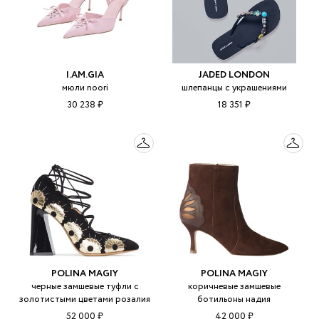
I.AM.GIA
JADED LONDON
мюли noori
шлепанцы с украшениями
30 238 ₽
18 351 ₽
POLINA MAGIY
POLINA MAGIY
черные замшевые туфли с
коричневые замшевые
золотистыми цветами розалия
ботильоны надия
52 000 ₽
42 000 ₽