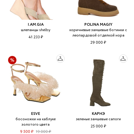
I.AM.GIA
POLINA MAGIY
шлепанцы shelby
коричневые замшевые ботинки с
леопардовой отделкой нора
41 233 ₽
29 000 ₽
ESVE
КАРНЭ
босоножки на каблуке
зеленые замшевые сапоги
золотого цвета
25 000 ₽
9 500 ₽
19 000 ₽