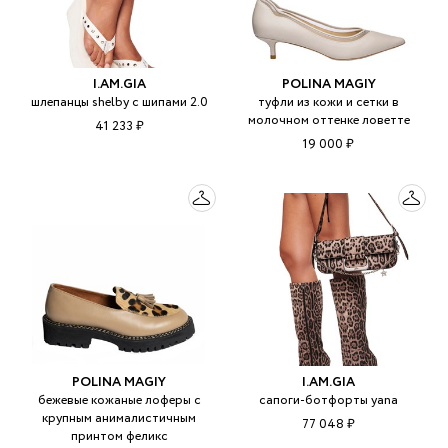
I.AM.GIA
POLINA MAGIY
шлепанцы shelby с шипами 2.0
туфли из кожи и сетки в
молочном оттенке ловетте
41 233 ₽
19 000 ₽
POLINA MAGIY
I.AM.GIA
бежевые кожаные лоферы с
сапоги-ботфорты yana
крупным анималистичным
77 048 ₽
принтом феликс