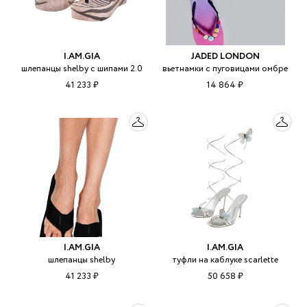
I.AM.GIA
JADED LONDON
шлепанцы shelby с шипами 2.0
вьетнамки с пуговицами омбре
41 233 ₽
14 864 ₽
I.AM.GIA
I.AM.GIA
шлепанцы shelby
туфли на каблуке scarlette
41 233 ₽
50 658 ₽