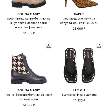
POLINA MAGIY
КАРНЭ
песочные кожаные ботинки на
леопардовые мюли из
шнуровке с леопардовым
натуральной кожи с мехом
принтом фелисити
28 000 ₽
22 000 ₽
POLINA MAGIY
I.AM.GIA
черно-бежевые ботинки из кожи
вьетнамки inka с шипами
и твида муза
14 530 ₽
23 800 ₽