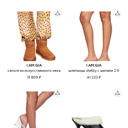
I.AM.GIA
I.AM.GIA
сапоги из искусственного меха
шлепанцы shelby с шипами 2.0
31 809 ₽
41 233 ₽