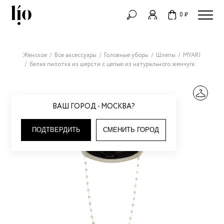
0 ₽
Женское
Все аксессуары
Головные уборы
Шляпы
MYARI
белая пилотка из шерсти с цепью из натурального жемчуга
ВАШ ГОРОД - МОСКВА?
ПОДТВЕРДИТЬ
СМЕНИТЬ ГОРОД