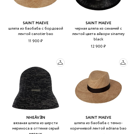
SAINT MAEVE
SAINT MAEVE
шляпа из баобаба с бордовой
черная шляпа из синамей с
лентой canotier bao
лентой цвета айвори sinamey
black
11 900 ₽
12 900 ₽
NHEÂVƎN
SAINT MAEVE
вязаная шляпа из шерсти
шляпа из баобаба с темно-
мериноса в оттенке серый
коричневой лентой adriana bao
меланж