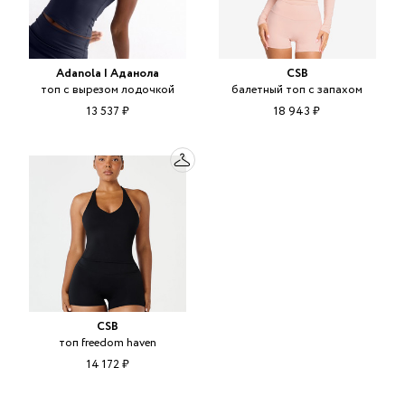
Adanola | Аданола
CSB
топ с вырезом лодочкой
балетный топ с запахом
13 537 ₽
18 943 ₽
CSB
топ freedom haven
14 172 ₽