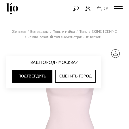
0 ₽
Женское
Вся одежда
Топы и майки
Топы
SKIMS | СКИМС
нежно-розовый топ с асимметричным верхом
ВАШ ГОРОД - МОСКВА?
ПОДТВЕРДИТЬ
СМЕНИТЬ ГОРОД