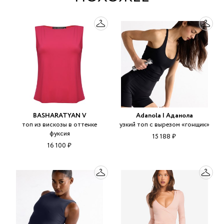
BASHARATYAN V
Adanola | Аданола
топ из вискозы в оттенке
узкий топ с вырезом «гонщик»
фуксия
15 188 ₽
16 100 ₽