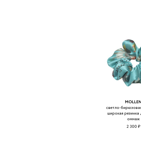
MOLLE
светло-бирюзовая
широкая резинка 
оммаж
2 300 ₽