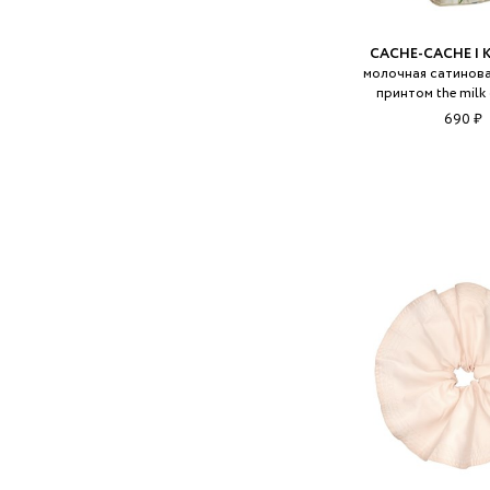
CACHE-CACHE | 
молочная сатинова
принтом the milk
690 ₽