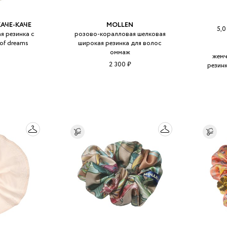
КАЧЕ-КАЧЕ
MOLLEN
5,
я резинка с
розово-коралловая шелковая
 of dreams
широкая резинка для волос
оммаж
жемч
2 300 ₽
резин