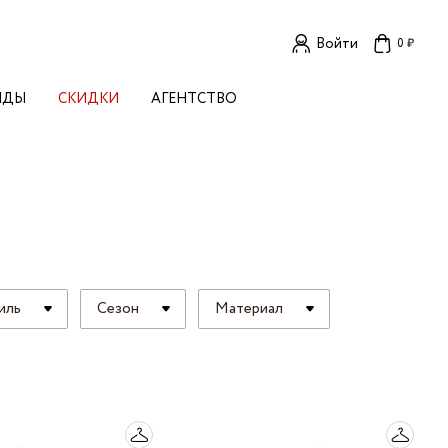
Войти
0 ₽
НДЫ
СКИДКИ
АГЕНТСТВО
ЕНСКИЕ БРЕНДЫ
OGA
TORE
I LIVE IN
LLSTORY
B STUDIO
A BUDNIK
AL
иль
Сезон
Материал
L'
TIZED
R
TI
E
KA
OK SUN