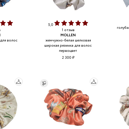
5,0
голуба
а
1 отзыв
N
MOLLEN
 для волос
жемчужно-белая шелковая
ь
широкая резинка для волос
первоцвет
2 300 ₽