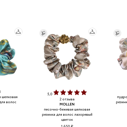
N
5,0
 шелковая
пудро
2 отзыва
для волос
резин
MOLLEN
песочно-бежевая шелковая
резинка для волос лазоревый
цветок
1 650 ₽