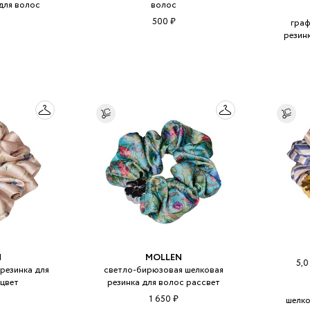
для волос
волос
т
500 ₽
граф
резин
N
MOLLEN
5,
резинка для
светло-бирюзовая шелковая
цвет
резинка для волос рассвет
1 650 ₽
шелко