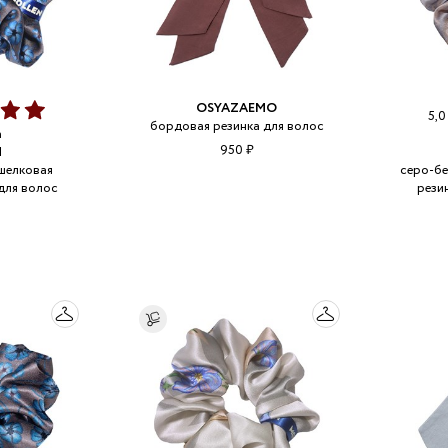
OSYAZAEMO
5,
бордовая резинка для волос
а
950 ₽
N
шелковая
серо-бе
для волос
рези
ь