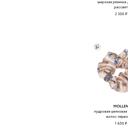
широкая резинка 
рассве
2 300 ₽
MOLLE
пудровая шелковая 
волос перво
1 650 ₽