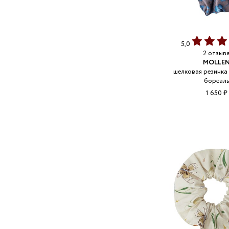
5,0
2 отзыв
MOLLE
шелковая резинка
бореал
1 650 ₽