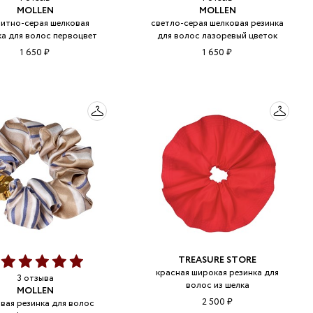
MOLLEN
MOLLEN
итно-серая шелковая
светло-серая шелковая резинка
ка для волос первоцвет
для волос лазоревый цветок
1 650 ₽
1 650 ₽
TREASURE STORE
0
красная широкая резинка для
3 отзыва
волос из шелка
MOLLEN
2 500 ₽
вая резинка для волос