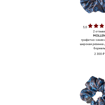
5,0
2 отзыв
MOLLE
графитно-синяя 
широкая резинка 
бореал
2 300 ₽