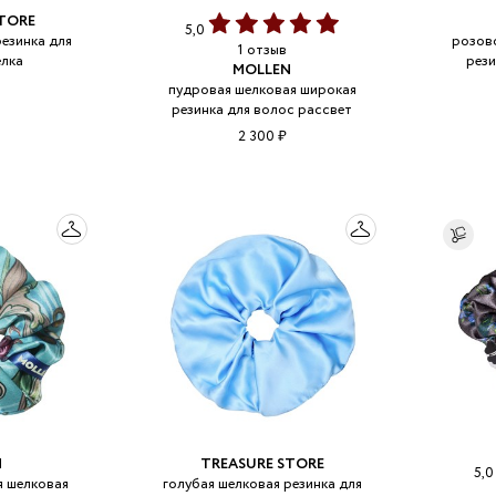
TORE
5,0
езинка для
розов
1 отзыв
елка
рези
MOLLEN
пудровая шелковая широкая
резинка для волос рассвет
2 300 ₽
N
TREASURE STORE
5,
 шелковая
голубая шелковая резинка для