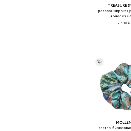
TREASURE S
розовая широкая р
волос из ш
2 500 ₽
MOLLE
светло-бирюзовая