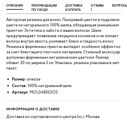
ОПИСАНИЕ
РЕКОМЕНДАЦИИ
ДОСТАВКА
ОТЗЫВЫ
ВОПРОС
ПО УХОДУ
И ОПЛАТА
1
Авторская резинка для волос Лазоревый цветок в пудровом
цвете из натурального 100% шелка, обладающая уникальным
принтом. Эстетика и забота о ваших волосах. Шелк
предупреждает появление секущихся кончиков и не ломает
волосы внутри хвоста, усиливает блеск и гладкость волос.
Резинка в фирменных принтах выглядит особенно эффектно
за счет блестящего плотного материала. Стильный аксессуар
дополнен фирменным металлическим цветком. Размер:
обхват 20 см, ширина 3 см. Упаковка: резинка упакована в зип-
пакет.
Размер:
onesize
Состав:
100% натуральный шелк
Артикул:
MOL048502OS
ИНФОРМАЦИЯ О ДОСТАВКЕ
Доставка из сортировочного центра lio, г. Москва