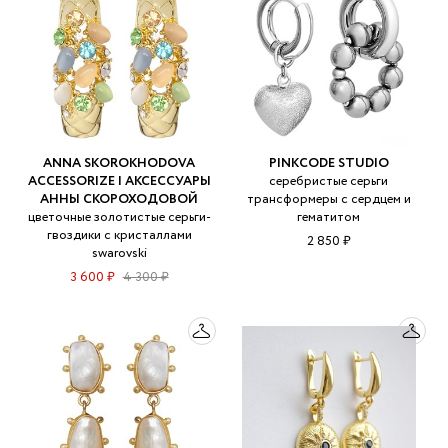
ANNA SKOROKHODOVA
PINKCODE STUDIO
ACCESSORIZE | АКСЕССУАРЫ
серебристые серьги
АННЫ СКОРОХОДОВОЙ
трансформеры с сердцем и
цветочные золотистые серьги-
гематитом
гвоздики с кристаллами
2 850 ₽
swarovski
3 600 ₽
4 300 ₽