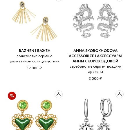
BAZHEN | БАЖЕН
ANNA SKOROKHODOVA
золотистые серьги с
ACCESSORIZE | АКСЕССУАРЫ
далматином солнце пустыни
АННЫ СКОРОХОДОВОЙ
серебристые серьги-гвоздики
12 000 ₽
драконы
3 000 ₽