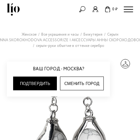
0 ₽
Женское
Все украшения и часы
Бижутерия
Серьги
NNA SKOROKHODOVA ACCESSORIZE | АКСЕССУАРЫ АННЫ СКОРОХОДОВО
серьги-руки объятие в оттенке серебро
ВАШ ГОРОД - МОСКВА?
ПОДТВЕРДИТЬ
СМЕНИТЬ ГОРОД