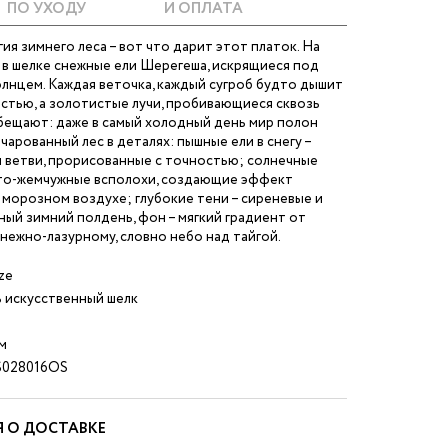
ПО УХОДУ
И ОПЛАТА
ия зимнего леса – вот что дарит этот платок. На
 в шелке снежные ели Шерегеша, искрящиеся под
лнцем. Каждая веточка, каждый сугроб будто дышит
стью, а золотистые лучи, пробивающиеся сквозь
бещают: даже в самый холодный день мир полон
ачарованный лес в деталях: пышные ели в снегу –
 ветви, прорисованные с точностью; солнечные
то-жемчужные всполохи, создающие эффект
 морозном воздухе; глубокие тени – сиреневые и
ясный зимний полдень, фон – мягкий градиент от
нежно-лазурному, словно небо над тайгой.
ze
 искусственный шелк
м
028016OS
 О ДОСТАВКЕ