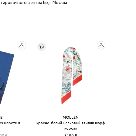
тировочного центра lio, г. Москва
NE
MOLLEN
из шерсти в
красно-белый шелковый твилли шарф
корсак
00 ₽
3 190 ₽