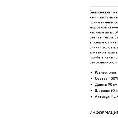
Белоснежная маг
нем – застывшие
ярким зимним со
морозной свеже
хвойные лапы, о
света и тепла. З
тяжелые от инея
блики– золотис
алмазной пыли в
голубые, как в 
белоснежного к 
Размер:
onesi
Состав:
100%
Длина:
90 см
Ширина:
90 с
Артикул:
RUS
ИНФОРМАЦИЯ