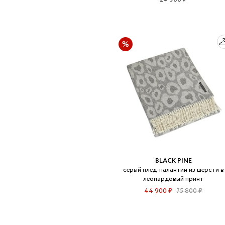
BLACK PINE
серый плед-палантин из шерсти в
леопардовый принт
44 900 ₽
75 800 ₽