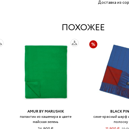
Доставка из сор
ПОХОЖЕЕ
AMUR BY MARUSHIK
BLACK PI
палантин из кашемира в цвете
сине-красный шарф 
майская зелень
полоску
24 900 ₽
11 900 ₽
15 9