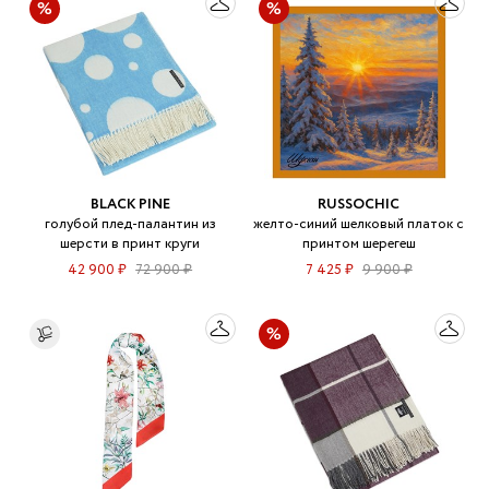
BLACK PINE
RUSSOCHIC
голубой плед-палантин из
желто-синий шелковый платок с
шерсти в принт круги
принтом шерегеш
42 900 ₽
72 900 ₽
7 425 ₽
9 900 ₽