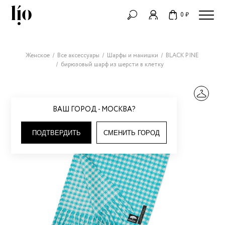
0 ₽
Женское
Все аксессуары
Шарфы и манишки
BLACK PINE
бирюзовый шарф из шерсти в клетку
ВАШ ГОРОД - МОСКВА?
ПОДТВЕРДИТЬ
СМЕНИТЬ ГОРОД