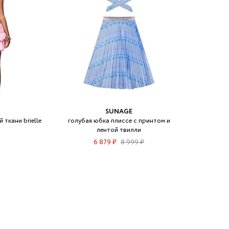
SUNAGE
ткани brielle
голубая юбка плиссе с принтом и
лентой твилли
6 879 ₽
8 999 ₽