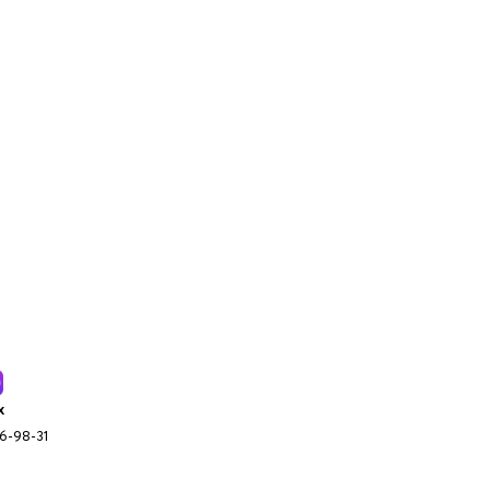
x
96-98-31