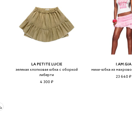
LA PETITE LUCIE
I.AM.GIA
зеленая хлопковая юбка с оборкой
мини-юбка из махровой 
либерти
23 640 ₽
4 300 ₽