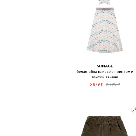
SUNAGE
белая юбка плиссе с принтом и
лентой твилли
6 879 ₽
9 499 ₽