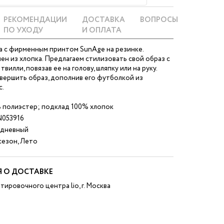
РЕКОМЕНДАЦИИ
ДОСТАВКА
ВОПРОСЫ
ПО УХОДУ
И ОПЛАТА
а с фирменным принтом SunAge на резинке.
н из хлопка. Предлагаем стилизовать свой образ с
илли, повязав ее на голову, шляпку или на руку.
вершить образ, дополнив его футболкой из
c.
 полиэстер; подклад 100% хлопок
053916
дневный
езон, Лето
 О ДОСТАВКЕ
тировочного центра lio, г. Москва