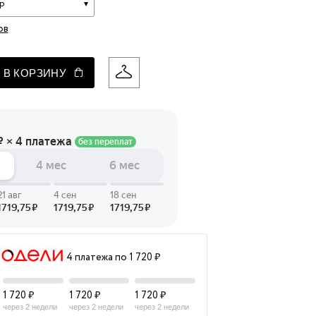
р
 LINGERIE
ов
T HEART
ЦЕ
 В КОРЗИНУ
4 платежа по 1 720 ₽
1 720 ₽
1 720 ₽
1 720 ₽
через 2 недели
через 2 недели
через 2 недели