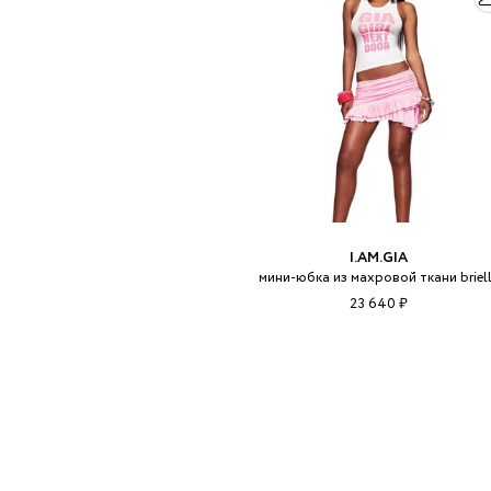
I.AM.GIA
мини-юбка из махровой ткани briel
23 640 ₽