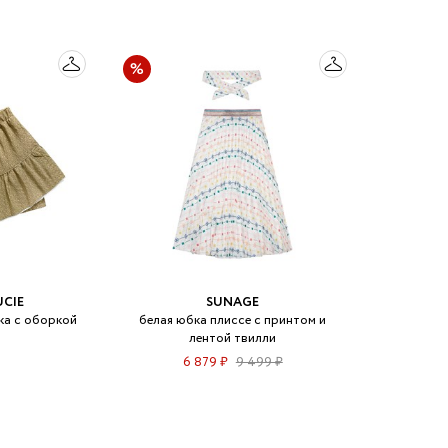
UCIE
SUNAGE
ка с оборкой
белая юбка плиссе с принтом и
лентой твилли
6 879 ₽
9 499 ₽