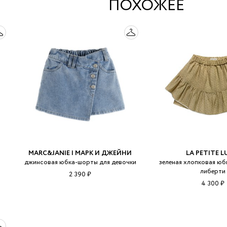
ПОХОЖЕЕ
MARC&JANIE | МАРК И ДЖЕЙНИ
LA PETITE L
джинсовая юбка-шорты для девочки
зеленая хлопковая юб
либерти
2 390 ₽
4 300 ₽