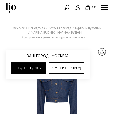
0 ₽
Женское
Вся одежда
Верхняя одежда
Куртки и пуховики
MARINA BUDNIK | МАРИНА БУДНИК
укороченная джинсовая куртка в синем цвете
ВАШ ГОРОД - МОСКВА?
ПОДТВЕРДИТЬ
СМЕНИТЬ ГОРОД