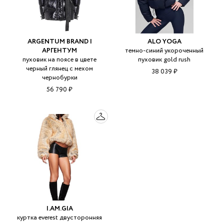
ARGENTUM BRAND |
ALO YOGA
АРГЕНТУМ
темно-синий укороченный
пуховик на поясе в цвете
пуховик gold rush
черный глянец с мехом
38 039 ₽
чернобурки
56 790 ₽
I.AM.GIA
куртка everest двусторонняя