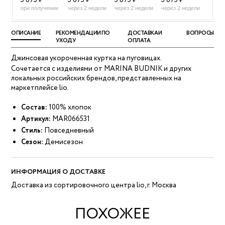
5 875 ₽
5 875 ₽
5 875 ₽
5 875 ₽
при получении
через 2 недели
через 2 недели
через 2 недели
ОПИСАНИЕ
РЕКОМЕНДАЦИИ ПО
ДОСТАВКА И
ВОПРОСЫ
УХОДУ
ОПЛАТА
Джинсовая укороченная куртка на пуговицах.
Сочетается с изделиями от MARINA BUDNIK и других
локальных российских брендов, представленных на
маркетплейсе lio.
Состав:
100% хлопок
Артикул:
MAR066531
Стиль:
Повседневный
Сезон:
Демисезон
ИНФОРМАЦИЯ О ДОСТАВКЕ
Доставка из сортировочного центра lio, г. Москва
ПОХОЖЕЕ