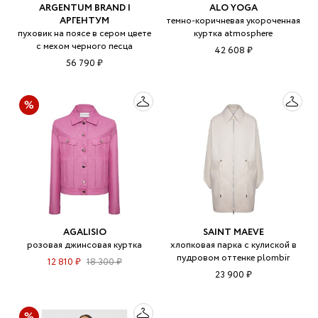
ARGENTUM BRAND |
ALO YOGA
АРГЕНТУМ
темно-коричневая укороченная
пуховик на поясе в сером цвете
куртка atmosphere
с мехом черного песца
42 608 ₽
56 790 ₽
AGALISIO
SAINT MAEVE
розовая джинсовая куртка
хлопковая парка с кулиской в
пудровом оттенке plombir
12 810 ₽
18 300 ₽
23 900 ₽