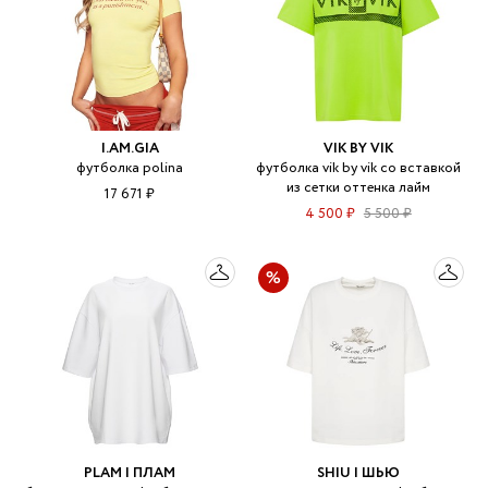
I.AM.GIA
VIK BY VIK
футболка polina
футболка vik by vik со вставкой
из сетки оттенка лайм
17 671 ₽
4 500 ₽
5 500 ₽
PLAM | ПЛАМ
SHIU | ШЬЮ