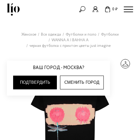
0 ₽
Женское
Вся одежда
Футболки и поло
Футболки
WANNA A | ВАННА А
черная футболка c принтом цветы just imagine
ВАШ ГОРОД - МОСКВА?
ПОДТВЕРДИТЬ
СМЕНИТЬ ГОРОД