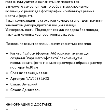
гостям или учителю на память или просто так.
Вы можете самостоятельно собрать эксклюзивную
коллекцию рамок для фотографий, комбинируя разные
цвета и форматы.
Такая композиция на столе или комоде станет центральным
элементом декора, притягивающим взгляды.
Универсальность: Подходит как для подарка без повода,
так и для крупных корпоративных заказов.
Позвольте вашим воспоминаниям храниться красиво.
Размер:
15х10см (формат А6) горизонтальная. Для
создания "парящего эффекта" рекомендуем
использовать фото меньшего размера а образце размер
постера - 6х10 см.
Состав:
стекло, металл
Артикул:
NAV029825OS
Стиль:
Вечерний
Сезон:
Демисезон
ИНФОРМАЦИЯ О ДОСТАВКЕ