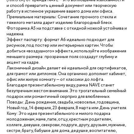
(10х15 см) от бренда NAVE — это воплощение изысканности
и способ превратить ценный документ или творческую
работу в истинное украшение вашего дома или офиса.
Премиальные материалы: Сочетание прочного стекла и
тяжелого металла дарит изделию благородный блеск.
Фоторамка А5 на подставке с откидной ножкой устойчива и
надежна.
Эффект паспарту: формат А6 идеально подходит для
рисунков, под постер или интерьерных картин. Чтобы
добиться «воздушного» эффекта, используйте изображения
меньшего размера: прозрачные поля создадут глубину и
акцент на кадре.
Лаконичный дизайн делает её идеальной для сертификатов,
для грамот или дипломов. Она органично дополнит кабинет,
офис или жилую комнату — от классики до лофта.
Благодаря презентабельному виду, рамка NAVE станет
безупречным жестом внимания. Это трогательный семейный
подарок или романтичный сюрприз для влюбленных.
Поводы: День рождения, свадьба, новоселье, годовщина,
Новый год, 14 февраля, 23 февраля, 8 марта или День учителя.
Кому: Это идея презентабельного и милого подарка
молодоженам, маме, папе, отцу, крестным родителям,
коллеге, девушке, свекрови, подруге, другу, друзьям, мужчине,
сестре, брату, бабушке для дома, дедушке, воспитателю,