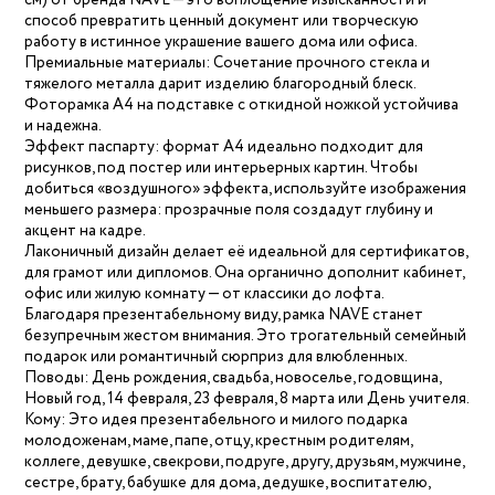
см) от бренда NAVE — это воплощение изысканности и
способ превратить ценный документ или творческую
работу в истинное украшение вашего дома или офиса.
Премиальные материалы: Сочетание прочного стекла и
тяжелого металла дарит изделию благородный блеск.
Фоторамка А4 на подставке с откидной ножкой устойчива
и надежна.
Эффект паспарту: формат А4 идеально подходит для
рисунков, под постер или интерьерных картин. Чтобы
добиться «воздушного» эффекта, используйте изображения
меньшего размера: прозрачные поля создадут глубину и
акцент на кадре.
Лаконичный дизайн делает её идеальной для сертификатов,
для грамот или дипломов. Она органично дополнит кабинет,
офис или жилую комнату — от классики до лофта.
Благодаря презентабельному виду, рамка NAVE станет
безупречным жестом внимания. Это трогательный семейный
подарок или романтичный сюрприз для влюбленных.
Поводы: День рождения, свадьба, новоселье, годовщина,
Новый год, 14 февраля, 23 февраля, 8 марта или День учителя.
Кому: Это идея презентабельного и милого подарка
молодоженам, маме, папе, отцу, крестным родителям,
коллеге, девушке, свекрови, подруге, другу, друзьям, мужчине,
сестре, брату, бабушке для дома, дедушке, воспитателю,