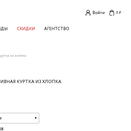
Войти
0 ₽
НДЫ
СКИДКИ
АГЕНТСТВО
ЕНСКИЕ БРЕНДЫ
OGA
TORE
I LIVE IN
уртка из хлопка
LLSTORY
B STUDIO
A BUDNIK
ИВНАЯ КУРТКА ИЗ ХЛОПКА
AL
L'
TIZED
R
TI
E
KA
р
ов
OK SUN