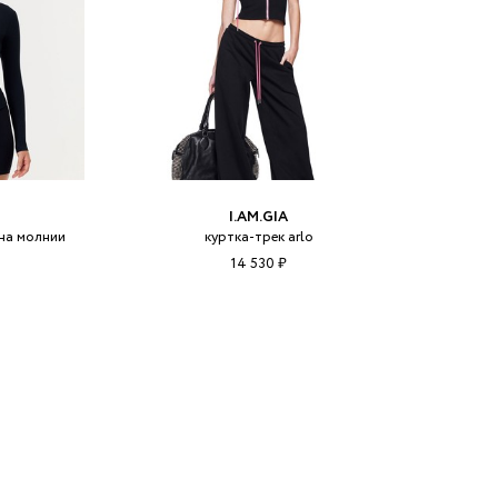
I.AM.GIA
 на молнии
куртка-трек arlo
14 530 ₽