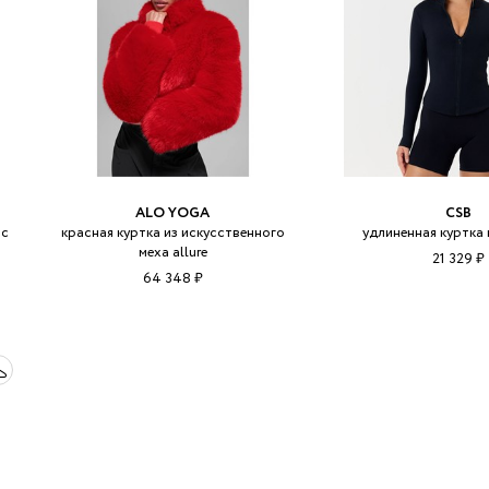
ALO YOGA
CSB
 с
красная куртка из искусственного
удлиненная куртка
меха allure
21 329 ₽
64 348 ₽