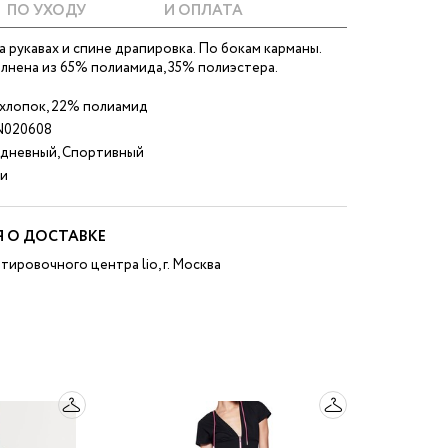
ПО УХОДУ
И ОПЛАТА
На рукавах и спине драпировка. По бокам карманы.
лнена из 65% полиамида, 35% полиэстера.
хлопок, 22% полиамид
020608
дневный, Спортивный
и
 О ДОСТАВКЕ
тировочного центра lio, г. Москва