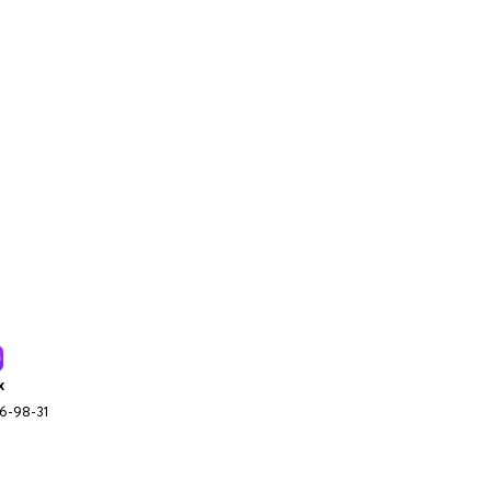
x
96-98-31