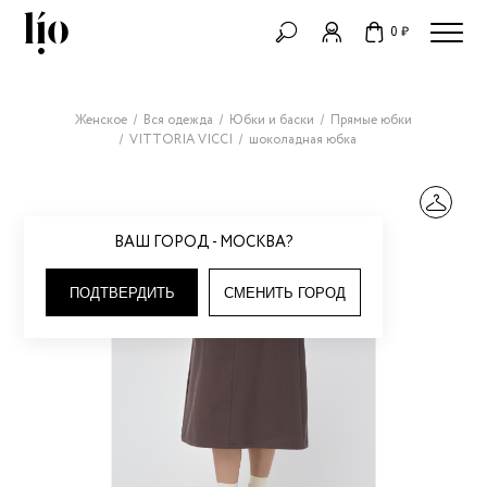
0 ₽
Женское
Вся одежда
Юбки и баски
Прямые юбки
VITTORIA VICCI
шоколадная юбка
ВАШ ГОРОД - МОСКВА?
ПОДТВЕРДИТЬ
СМЕНИТЬ ГОРОД