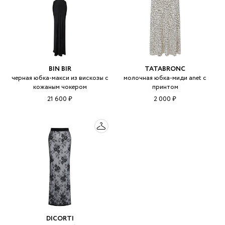
BIN BIR
TATABRONC
черная юбка-макси из вискозы с
молочная юбка-миди anet с
кожаным чокером
принтом
21 600 ₽
2 000 ₽
DICORTI