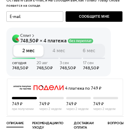
Оставьте свой E-mail, и мы сообщим вам, как только товар снова
появится на складе.
СООБЩИТЕ МНЕ
4 платежа по 749 ₽
749 ₽
749 ₽
749 ₽
749 ₽
при получении
через 2 недели
через 2 недели
через 2 недели
ОПИСАНИЕ
РЕКОМЕНДАЦИИ ПО
ДОСТАВКА И
ВОПРОСЫ
УХОДУ
ОПЛАТА