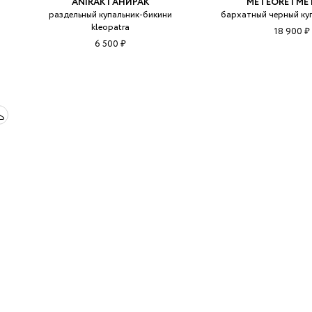
ANIRAK | АНИРАК
METEORE | МЕ
раздельный купальник-бикини
бархатный черный ку
kleopatra
18 900 ₽
6 500 ₽