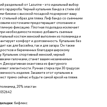
ий раздельный от Lazurine – это идеальный выбор
его гардероба. Черный купальник бандо в стиле old
ами-бикини с высокой посадкой подчеркнет вашу
т стильный образ для пляжа. Лиф бандо со съёмными
ковыми косточками предотвращает сползание и
тличную фиксацию. Плотная подкладка исключает
 при необходимости можно добавить съемные
упальный костюм женский выполнен из полиамида и
арантирует комфорт и долговечность. Купальник без
ит как для бассейна, так и для загара. Он также
дростков и беременных благодаря широкому
. Купальник спортивный женский, черный
авками-галочками, станет вашим незаменимым
м. Декоративная окантовка из фактурного
ляют элегантности. Ручная стирка при 30 градусах
вечность изделия. Закажите этот купальник в
ест прямо сейчас и будьте самой яркой на пляже.
полиамид, 20% эластан
052642
дкладки:
бифлекс