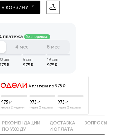
 В КОРЗИНУ
 LINGERIE
T HEART
ЦЕ
4 платежа по 975 ₽
975 ₽
975 ₽
975 ₽
через 2 недели
через 2 недели
через 2 недели
РЕКОМЕНДАЦИИ
ДОСТАВКА
ВОПРОСЫ
ПО УХОДУ
И ОПЛАТА