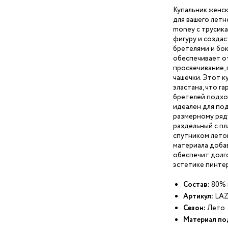
Купальник женск
для вашего летн
money с трусик
фигуру и создас
бретелями и бо
обеспечивает о
просвечивание,
чашечки. Этот к
эластана, что г
бретелей подход
идеален для по
размерному ряду
раздельный с пл
спутником лето
материала добав
обеспечит долго
эстетике пинтер
Состав:
80% 
Артикул:
LAZ
Сезон:
Лето
Материал по