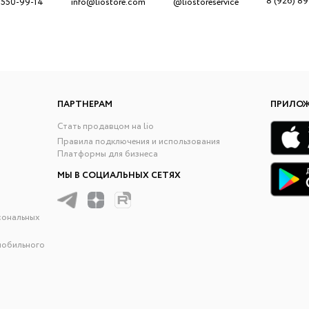
8 (926) 8
 550-99-14
info@liostore.com
@liostoreservice
ПАРТНЕРАМ
ПРИЛО
Стать продавцом на lio
Правила подключения и использования
Платформы для бизнеса
МЫ В СОЦИАЛЬНЫХ СЕТЯХ
сональных
мобильного