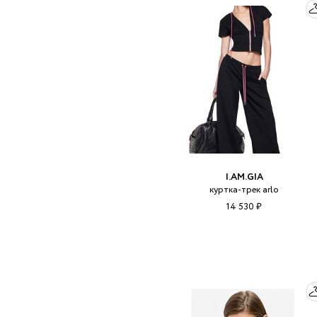
I.AM.GIA
куртка-трек arlo
14 530 ₽