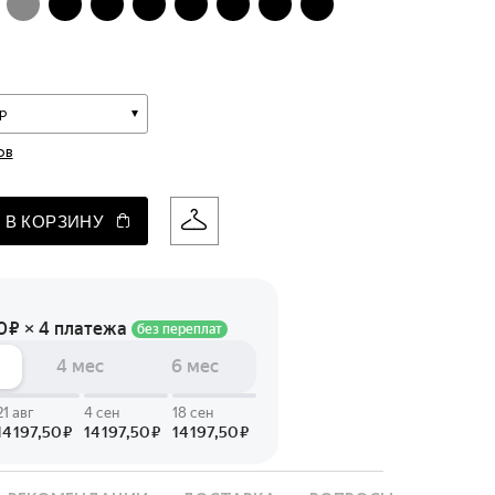
 LINGERIE
T HEART
ЦЕ
р
ов
 В КОРЗИНУ