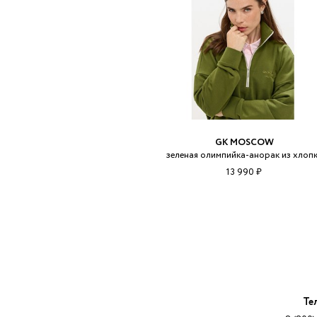
GK MOSCOW
зеленая олимпийка-анорак из хлоп
13 990 ₽
Те