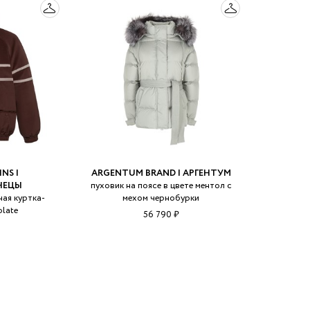
NS |
ARGENTUM BRAND | АРГЕНТУМ
НЕЦЫ
пуховик на поясе в цвете ментол с
ная куртка-
мехом чернобурки
late
56 790 ₽