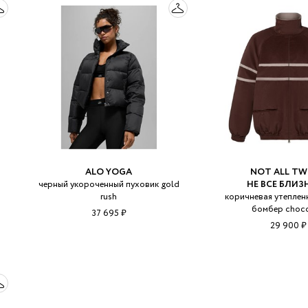
ALO YOGA
NOT ALL TWI
черный укороченный пуховик gold
НЕ ВСЕ БЛИЗ
rush
коричневая утеплен
бомбер choco
37 695 ₽
29 900 ₽