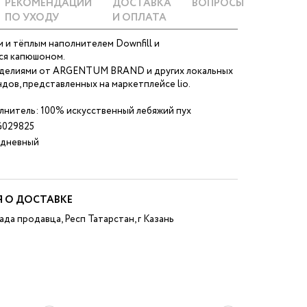
РЕКОМЕНДАЦИИ
ДОСТАВКА
ВОПРОСЫ
ПО УХОДУ
И ОПЛАТА
м и тёплым наполнителем Downfill и
ся капюшоном.
зделиями от ARGENTUM BRAND и других локальных
дов, представленных на маркетплейсе lio.
лнитель: 100% искусственный лебяжий пух
029825
дневный
 О ДОСТАВКЕ
ада продавца, Респ Татарстан, г Казань