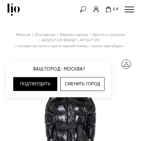
0 ₽
Женское
Вся одежда
Верхняя одежда
Куртки и пуховики
ARGENTUM BRAND | АРГЕНТУМ
пуховик на поясе в цвете черный глянец с мехом чернобурки
ВАШ ГОРОД - МОСКВА?
ПОДТВЕРДИТЬ
СМЕНИТЬ ГОРОД