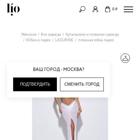
0 ₽
Женское
Вся одежда
Купальники и пляжная одежда
Юбки и парео
LAZURINE
пляжная юбка парео
ВАШ ГОРОД - МОСКВА?
ПОДТВЕРДИТЬ
СМЕНИТЬ ГОРОД