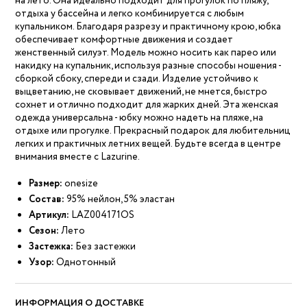
на лето. Она идеально подходит для прогулок по пляжу,
отдыха у бассейна и легко комбинируется с любым
купальником. Благодаря разрезу и практичному крою, юбка
обеспечивает комфортные движения и создает
женственный силуэт. Модель можно носить как парео или
накидку на купальник, используя разные способы ношения -
сборкой сбоку, спереди и сзади. Изделие устойчиво к
выцветанию, не сковывает движений, не мнется, быстро
сохнет и отлично подходит для жарких дней. Эта женская
одежда универсальна - юбку можно надеть на пляже, на
отдыхе или прогулке. Прекрасный подарок для любительниц
легких и практичных летних вещей. Будьте всегда в центре
внимания вместе с Lazurine.
Размер:
onesize
Состав:
95% нейлон, 5% эластан
Артикул:
LAZ004171OS
Сезон:
Лето
Застежка:
Без застежки
Узор:
Однотонный
ИНФОРМАЦИЯ О ДОСТАВКЕ