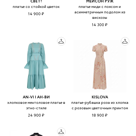
СВЕТ!
МЕЙСОН РУЖ
платье со стойкой цветок
платье миди с поясом и
асимметричным подолом из
14 900 ₽
вискозы
14 300 ₽
AN-VI | АН-ВИ
KISLOVA
хлопковое ментоловое платье в
платье-рубашка роза из хлопка
этно-стиле
с розовым цветочным принтом
24 900 ₽
18 900 ₽