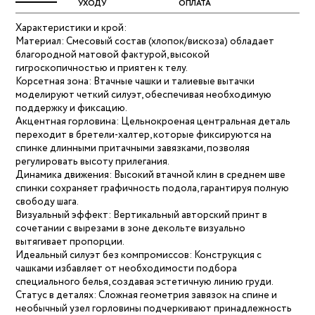
УХОДУ
ОПЛАТА
Характеристики и крой:
Материал: Смесовый состав (хлопок/вискоза) обладает
благородной матовой фактурой, высокой
гигроскопичностью и приятен к телу.
Корсетная зона: Втачные чашки и талиевые вытачки
моделируют четкий силуэт, обеспечивая необходимую
поддержку и фиксацию.
Акцентная горловина: Цельнокроеная центральная деталь
переходит в бретели-халтер, которые фиксируются на
спинке длинными притачными завязками, позволяя
регулировать высоту прилегания.
Динамика движения: Высокий втачной клин в среднем шве
спинки сохраняет графичность подола, гарантируя полную
свободу шага.
Визуальный эффект: Вертикальный авторский принт в
сочетании с вырезами в зоне декольте визуально
вытягивает пропорции.
Идеальный силуэт без компромиссов: Конструкция с
чашками избавляет от необходимости подбора
специального белья, создавая эстетичную линию груди.
Статус в деталях: Сложная геометрия завязок на спине и
необычный узел горловины подчеркивают принадлежность