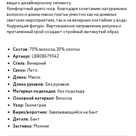
вещи к дизайнерскому сегменту.
Комфортный дресс-код: Благодаря сочетанию натуральных
волокон и длины макси, платье уместно как на дневных
светских мероприятиях, так и на вечерних коктейлях у воды.
Коррекция фигуры: Вертикальное направление рисунка и
приталенный крой создают стройный, вытянутый образ.
Состав:
70% вискоза, 30% хлопок
Артикул:
LBR08679342
Стиль:
Вечерний
Сезон:
Лето
Длина:
Макси
Длина рукавов:
Без рукавов
Материал подкладки:
без подклада
Основной материал:
Вискоза
Узор:
Геометрия
Вырез/воротник:
Завязывающийся на бант
Детали:
Бант
Застежка:
Молния