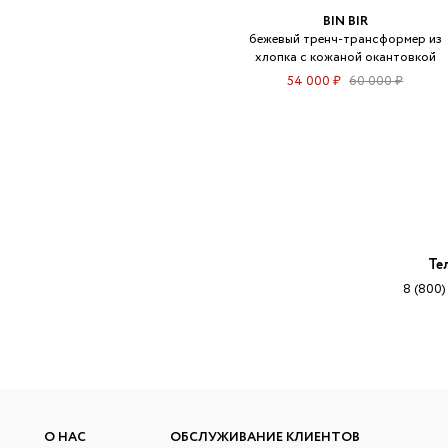
BIN BIR
бежевый тренч-трансформер из
хлопка с кожаной окантовкой
54 000 ₽
60 000 ₽
Те
8 (800)
О НАС
ОБСЛУЖИВАНИЕ КЛИЕНТОВ