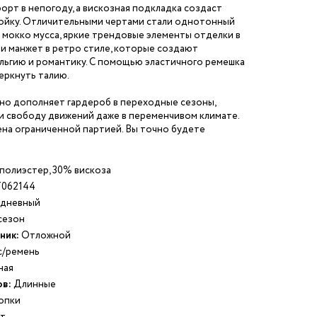
рт в непогоду, а вискозная подкладка создаст
йку. Отличительными чертами стали однотонный
 мокко мусса, яркие трендовые элементы отделки в
и манжет в ретро стиле, которые создают
льгию и романтику. С помощью эластичного ремешка
еркнуть талию.
но дополняет гардероб в переходные сезоны,
и свободу движений даже в переменчивом климате.
на ограниченной партией. Вы точно будете
полиэстер, 30% вискоза
062144
дневный
езон
ник:
Отложной
/ремень
ная
ов:
Длинные
опки