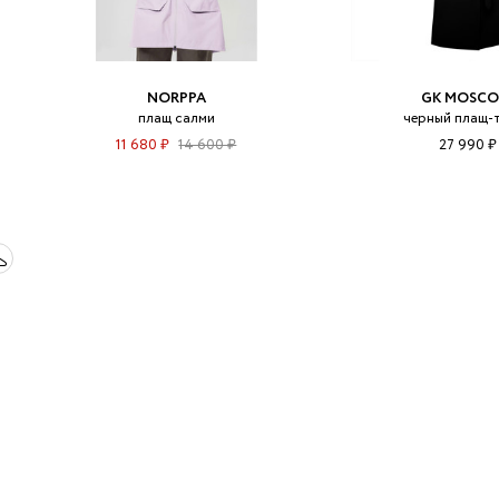
NORPPA
GK MOSC
плащ салми
черный плащ-
11 680 ₽
14 600 ₽
27 990 ₽