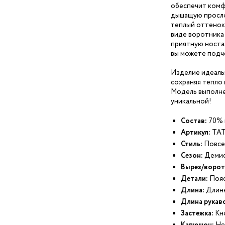
обеспечит комфо
дышащую просло
теплый оттенок
виде воротника 
приятную носта
вы можете подч
Изделие идеаль
сохраняя тепло 
Модель выполне
уникальной!
Состав:
70% 
Артикул:
ТАТ
Стиль:
Повсе
Сезон:
Демис
Вырез/ворот
Детали:
Пояс
Длина:
Длин
Длина рукав
Застежка:
Кн