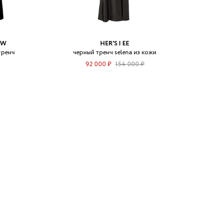
OW
HER'S | ЕЕ
тренч
черный тренч selena из кожи
92 000 ₽
154 000 ₽