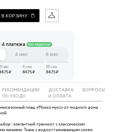
 LINGERIE
 В КОРЗИНУ
T HEART
ЦЕ
РЕКОМЕНДАЦИИ
ДОСТАВКА
ВОПРОСЫ
ПО УХОДУ
И ОПЛАТА
мисезонный плащ «Мокко мусс» от модного дома
ной.
ыбор - элегантный тренчкот с классическим
ими линиями. Ткань с водоотталкивающим слоем