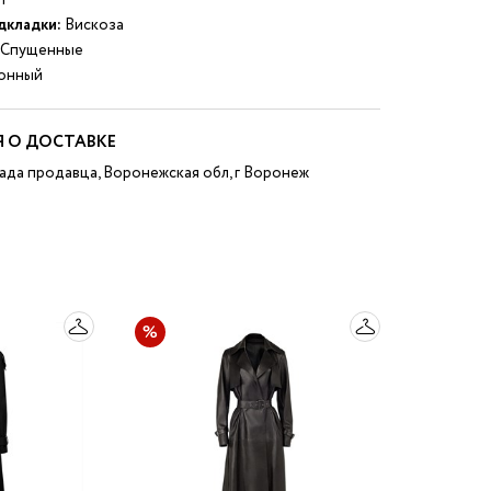
т
дкладки:
Вискоза
Спущенные
онный
 О ДОСТАВКЕ
ада продавца, Воронежская обл, г Воронеж