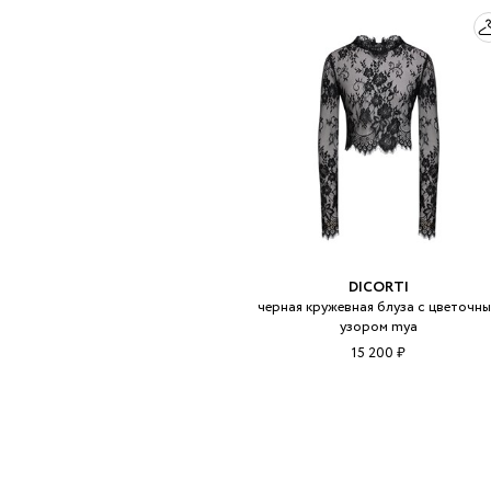
DICORTI
черная кружевная блуза с цветочн
узором mya
15 200 ₽