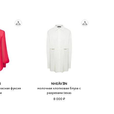
N
NHEÂVƎN
расная фуксия
молочная хлопковая блуза с
ми
разрезами texas
8 000 ₽