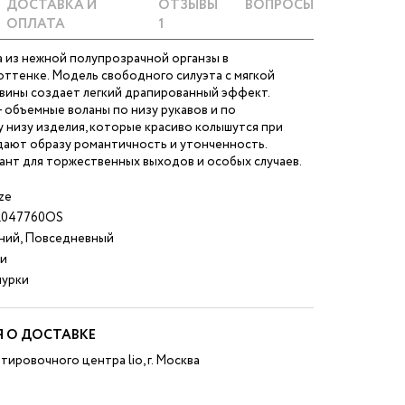
ДОСТАВКА И
ОТЗЫВЫ
ВОПРОСЫ
ОПЛАТА
1
 из нежной полупрозрачной органзы в
оттенке. Модель свободного силуэта с мягкой
овины создает легкий драпированный эффект.
– объемные воланы по низу рукавов и по
 низу изделия, которые красиво колышутся при
дают образу романтичность и утонченность.
ант для торжественных выходов и особых случаев.
ze
047760OS
ний, Повседневный
и
урки
 О ДОСТАВКЕ
тировочного центра lio, г. Москва