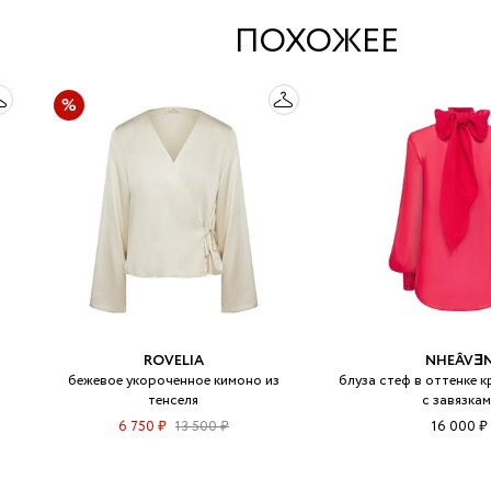
ПОХОЖЕЕ
ROVELIA
NHEÂVƎ
бежевое укороченное кимоно из
блуза стеф в оттенке к
тенселя
с завязка
6 750 ₽
13 500 ₽
16 000 ₽