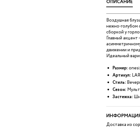
ОПИСАНИЕ
Воздушная блуза
нежно‑голубом 
сборкой у горл
Главный акцент 
асимметричному
движении и при
Идеальный вари
Размер:
onesi
Артикул:
LAR
Стиль:
Вечер
Сезон:
Мульт
Застежка:
Шн
ИНФОРМАЦИЯ
Доставка из сор