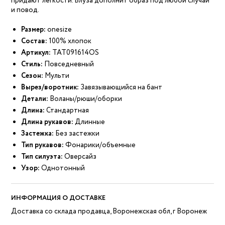
придают легкости. Блуза дополнит образ под любой случай
и повод.
Размер:
onesize
Состав:
100% хлопок
Артикул:
ТАТ091614OS
Стиль:
Повседневный
Сезон:
Мульти
Вырез/воротник:
Завязывающийся на бант
Детали:
Воланы/рюши/оборки
Длина:
Стандартная
Длина рукавов:
Длинные
Застежка:
Без застежки
Тип рукавов:
Фонарики/объемные
Тип силуэта:
Оверсайз
Узор:
Однотонный
ИНФОРМАЦИЯ О ДОСТАВКЕ
Доставка со склада продавца, Воронежская обл, г Воронеж