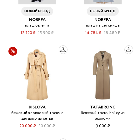
НОВЫЙ БРЕНД
НОВЫЙ БРЕНД
NORPPA
NORPPA
плащ селенга
плащ на сетке иша
12 720 ₽
15 900 ₽
14 784 ₽
18 480 ₽
KISLOVA
TATABRONC
бежевый хлопковый тренч с
бежевый тренч hailey из
деталью из сетки
экокожи
20 000 ₽
30 000 ₽
9 000 ₽