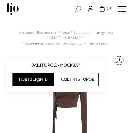
0 ₽
Женское
Вся одежда
Боди
Боди с длинным рукавом
GENETICS BY MARSI
коричневое трикотажное боди с длинным рукавом
ВАШ ГОРОД - МОСКВА?
ПОДТВЕРДИТЬ
СМЕНИТЬ ГОРОД