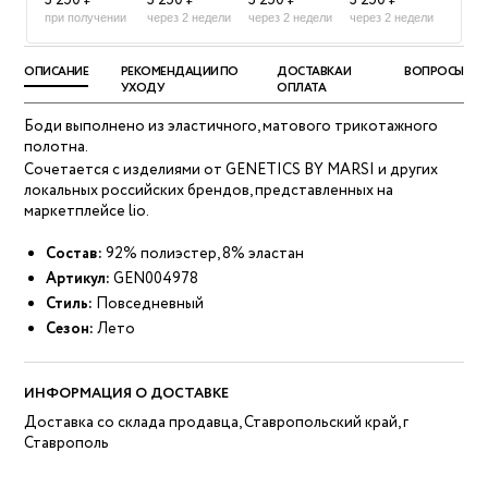
3 250 ₽
3 250 ₽
3 250 ₽
3 250 ₽
при получении
через 2 недели
через 2 недели
через 2 недели
ОПИСАНИЕ
РЕКОМЕНДАЦИИ ПО
ДОСТАВКА И
ВОПРОСЫ
УХОДУ
ОПЛАТА
Боди выполнено из эластичного, матового трикотажного
полотна.
Сочетается с изделиями от GENETICS BY MARSI и других
локальных российских брендов, представленных на
маркетплейсе lio.
Состав:
92% полиэстер, 8% эластан
Артикул:
GEN004978
Стиль:
Повседневный
Сезон:
Лето
ИНФОРМАЦИЯ О ДОСТАВКЕ
Доставка со склада продавца, Ставропольский край, г
Ставрополь