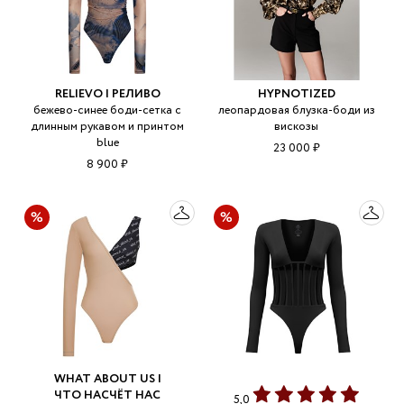
RELIEVO | РЕЛИВО
HYPNOTIZED
бежево-синее боди-сетка с
леопардовая блузка-боди из
длинным рукавом и принтом
вискозы
blue
23 000 ₽
8 900 ₽
WHAT ABOUT US |
ЧТО НАСЧЁТ НАС
5,0