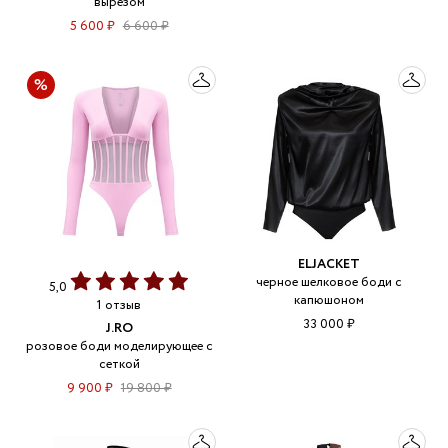
вырезом
5 600 ₽
6 600 ₽
ELJACKET
черное шелковое боди с
5,0
капюшоном
1 отзыв
33 000 ₽
J.RO
розовое боди моделирующее с
сеткой
9 900 ₽
19 800 ₽