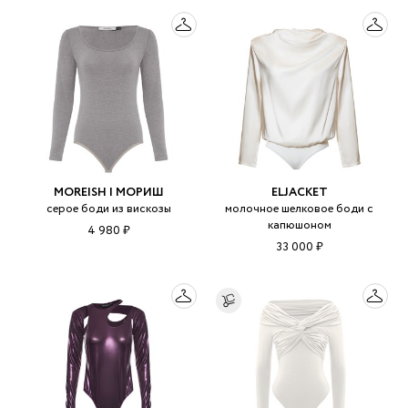
MOREISH | МОРИШ
ELJACKET
серое боди из вискозы
молочное шелковое боди с
капюшоном
4 980 ₽
33 000 ₽