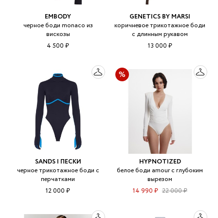
EMBODY
GENETICS BY MARSI
черное боди monaco из
коричневое трикотажное боди
вискозы
с длинным рукавом
4 500 ₽
13 000 ₽
SANDS | ПЕСКИ
HYPNOTIZED
черное трикотажное боди с
белое боди amour с глубоким
перчатками
вырезом
12 000 ₽
14 990 ₽
22 000 ₽