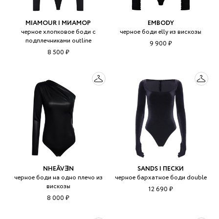
MIAMOUR | МИАМОР
EMBODY
черное хлопковое боди с
черное боди elly из вискозы
подплечниками outline
9 900 ₽
8 500 ₽
NHEÂVƎN
SANDS | ПЕСКИ
черное боди на одно плечо из
черное бархатное боди double
вискозы
12 690 ₽
8 000 ₽