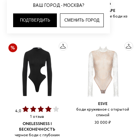
3 отзыва
9 900 ₽
ВАШ ГОРОД - МОСКВА?
MARE | МАРЕ
черное кружевное боди из
ПОДТВЕРДИТЬ
СМЕНИТЬ ГОРОД
нейлона
7 990 ₽
ESVE
боди кружевное с открытой
4,0
спиной
1 отзыв
30 000 ₽
ONELESSNESS |
БЕСКОНЕЧНОСТЬ
черное боди с глубоким