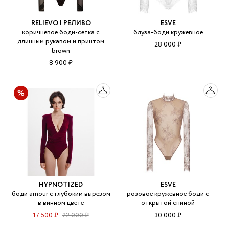
RELIEVO | РЕЛИВО
ESVE
коричневое боди-сетка с
блуза-боди кружевное
длинным рукавом и принтом
28 000 ₽
brown
8 900 ₽
HYPNOTIZED
ESVE
боди amour с глубоким вырезом
розовое кружевное боди с
в винном цвете
открытой спиной
17 500 ₽
22 000 ₽
30 000 ₽