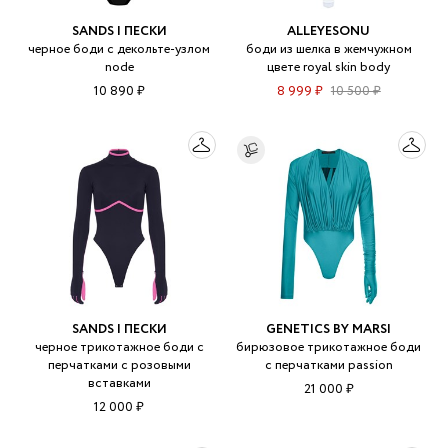
SANDS | ПЕСКИ
ALLEYESONU
черное боди с декольте-узлом
боди из шелка в жемчужном
node
цвете royal skin body
10 890 ₽
8 999 ₽
10 500 ₽
SANDS | ПЕСКИ
GENETICS BY MARSI
черное трикотажное боди с
бирюзовое трикотажное боди
перчатками с розовыми
с перчатками passion
вставками
21 000 ₽
12 000 ₽