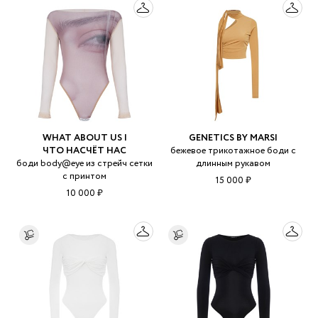
WHAT ABOUT US |
GENETICS BY MARSI
ЧТО НАСЧЁТ НАС
бежевое трикотажное боди с
боди body@eye из стрейч сетки
длинным рукавом
с принтом
15 000 ₽
10 000 ₽