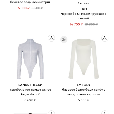
бежевое боди асимметрия
1 отзыв
6 000 ₽
6 500 ₽
J.RO
черное боди моделирующее с
сеткой
14 700 ₽
19 800 ₽
SANDS | ПЕСКИ
EMBODY
серебристое трикотажное
базовое белое боди candy с
боди shine 2
квадратным вырезом
6 690 ₽
5 500 ₽