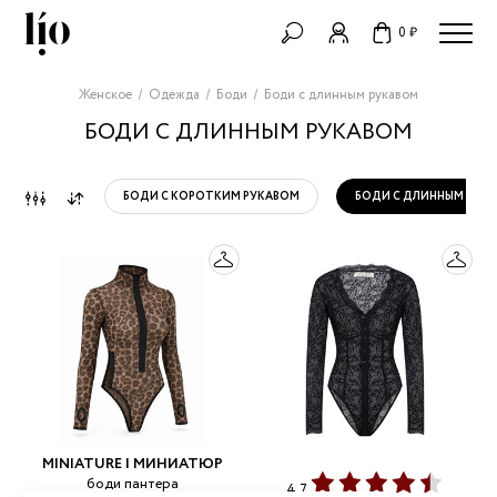
0 ₽
Женское
Одежда
Боди
Боди с длинным рукавом
БОДИ С ДЛИННЫМ РУКАВОМ
БОДИ С КОРОТКИМ РУКАВОМ
БОДИ С ДЛИННЫМ РУК
MINIATURE | МИНИАТЮР
боди пантера
4,7