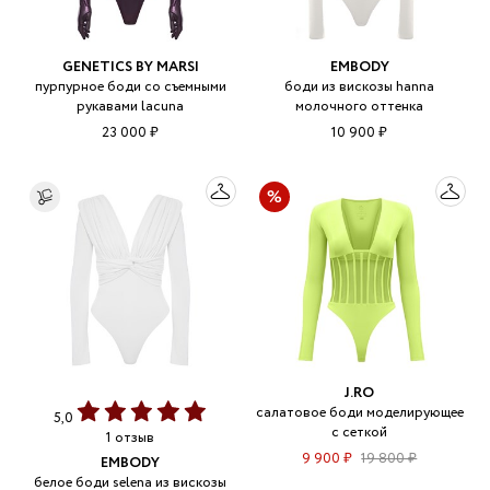
GENETICS BY MARSI
EMBODY
пурпурное боди со съемными
боди из вискозы hanna
рукавами lacuna
молочного оттенка
23 000 ₽
10 900 ₽
J.RO
салатовое боди моделирующее
5,0
с сеткой
1 отзыв
9 900 ₽
19 800 ₽
EMBODY
белое боди selena из вискозы