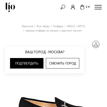
0 ₽
Женское
Вся обувь
Лоферы
ARGO | АРГО
черные лоферы из замши с круглым мысом
ВАШ ГОРОД - МОСКВА?
ПОДТВЕРДИТЬ
СМЕНИТЬ ГОРОД