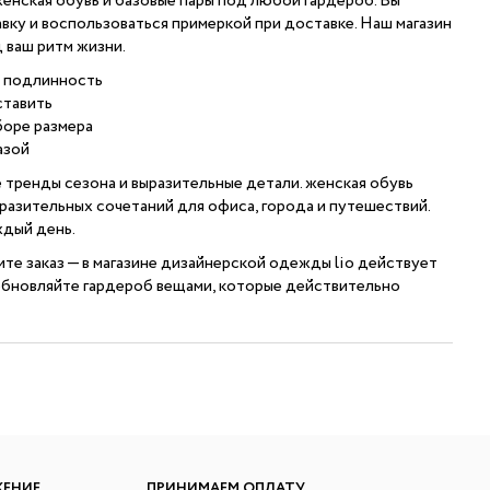
женская обувь и базовые пары под любой гардероб. Вы
ку и воспользоваться примеркой при доставке. Наш магазин
 ваш ритм жизни.
и подлинность
ставить
боре размера
азой
тренды сезона и выразительные детали. женская обувь
разительных сочетаний для офиса, города и путешествий.
ждый день.
е заказ — в магазине дизайнерской одежды lio действует
обновляйте гардероб вещами, которые действительно
ЖЕНИЕ
ПРИНИМАЕМ ОПЛАТУ