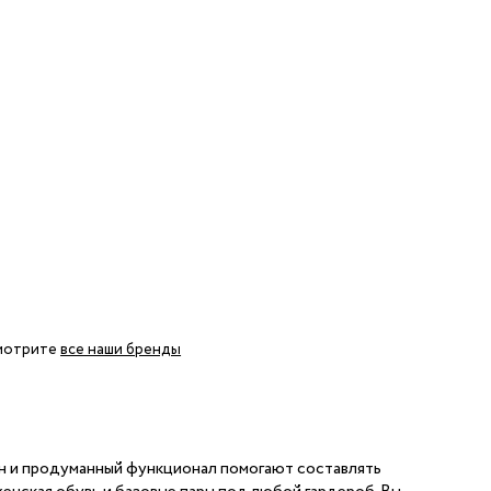
 LINGERIE
T HEART
ЦЕ
смотрите
все наши бренды
н и продуманный функционал помогают составлять