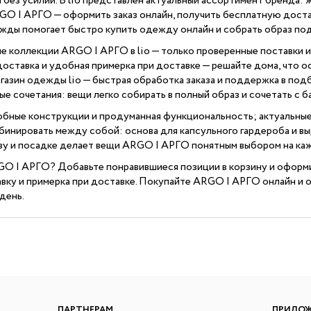
 без усилий. В lio представлен актуальный ассортимент бренда: 
O | АРГО — оформить заказ онлайн, получить бесплатную достав
жды помогает быстро купить одежду онлайн и собрать образ под
е коллекции ARGO | АРГО в lio — только проверенные поставки 
доставка и удобная примерка при доставке — решайте дома, что о
газин одежды lio — быстрая обработка заказа и поддержка в под
е сочетания: вещи легко собирать в полный образ и сочетать с б
бные конструкции и продуманная функциональность; актуальные 
инировать между собой: основа для капсульного гардероба и вы
тву и посадке делает вещи ARGO | АРГО понятным выбором на ка
O | АРГО? Добавьте понравившиеся позиции в корзину и оформит
вку и примерка при доставке. Покупайте ARGO | АРГО онлайн и 
день.
ПАРТНЕРАМ
ПРИЛО