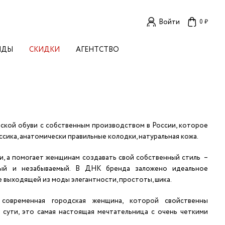
Войти
0 ₽
НДЫ
СКИДКИ
АГЕНТСТВО
ЕНСКИЕ БРЕНДЫ
OGA
TORE
I LIVE IN
LLSTORY
B STUDIO
нской обуви с собственным производством в России, которое
A BUDNIK
ассика, анатомически правильные колодки, натуральная кожа.
AL
и, а помогает женщинам создавать свой собственный стиль –
L'
чный и незабываемый. В ДНК бренда заложено идеальное
TIZED
е выходящей из моды элегантности, простоты, шика.
R
TI
E
временная городская женщина, которой свойственны
KA
о сути, это самая настоящая мечтательница с очень четкими
OK SUN