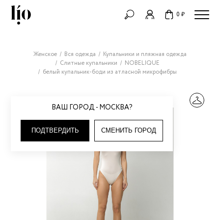
0 ₽
Женское
Вся одежда
Купальники и пляжная одежда
Слитные купальники
NOBELIQUE
белый купальник-боди из атласной микрофибры
ВАШ ГОРОД - МОСКВА?
ПОДТВЕРДИТЬ
СМЕНИТЬ ГОРОД