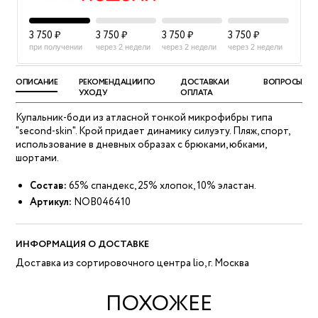
3 750 ₽
3 750 ₽
3 750 ₽
3 750 ₽
при получении
через 2 недели
через 2 недели
через 2 недели
ОПИСАНИЕ
РЕКОМЕНДАЦИИ ПО
ДОСТАВКА И
ВОПРОСЫ
УХОДУ
ОПЛАТА
Купальник-боди из атласной тонкой микрофибры типа
"second-skin". Крой придает динамику силуэту. Пляж, спорт,
использование в дневных образах с брюками, юбками,
шортами.
Состав:
65% спандекс, 25% хлопок, 10% эластан.
Артикул:
NOB046410
ИНФОРМАЦИЯ О ДОСТАВКЕ
Доставка из сортировочного центра lio, г. Москва
ПОХОЖЕЕ