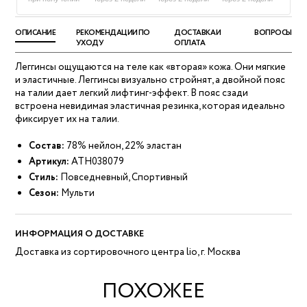
ОПИСАНИЕ
РЕКОМЕНДАЦИИ ПО
ДОСТАВКА И
ВОПРОСЫ
УХОДУ
ОПЛАТА
Леггинсы ощущаются на теле как «вторая» кожа. Они мягкие
и эластичные. Леггинсы визуально стройнят, а двойной пояс
на талии дает легкий лифтинг-эффект. В пояс сзади
встроена невидимая эластичная резинка, которая идеально
фиксирует их на талии.
Состав:
78% нейлон, 22% эластан
Артикул:
ATH038079
Стиль:
Повседневный, Спортивный
Сезон:
Мульти
ИНФОРМАЦИЯ О ДОСТАВКЕ
Доставка из сортировочного центра lio, г. Москва
ПОХОЖЕЕ