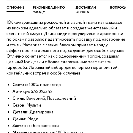
ОПИСАНИЕ
РЕКОМЕНДАЦИИ ПО
ДОСТАВКА И
ВОПРОСЫ
УХОДУ
ОПЛАТА
Юбка-карандаш из роскошной атласной ткани на подкладе
из вискозы идеально облегает и создает женственный и
элегантный силуэт. Длина миди и регулирvемые драпировки
по бокам позволяют адаптировать посадку под настроение
и стиль. Материал с легким блеском придает наряду
эффектность и делает его подходящим для особых случаев.
Отлично сочетается как с одноименным топом, создавая
цельный look, так и с более сдержанными элементами
гардероба. Идеальный выбор для вечерних мероприятий,
коктейльных встреч и особых случаев.
Состав:
100% полиэстер
Артикул:
SAS095342
Стиль:
Вечерний, Повседневный
Сезон:
Мульти
Детали:
Драпировка
Длина:
Миди
Застежка:
Без застежки
Материал подкладки:
100% вискоза