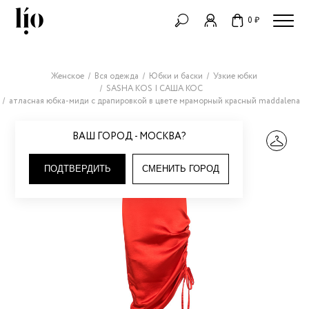
0 ₽
Женское
Вся одежда
Юбки и баски
Узкие юбки
SASHA KOS | САША КОС
атласная юбка-миди с драпировкой в цвете мраморный красный maddalena
ВАШ ГОРОД - МОСКВА?
ПОДТВЕРДИТЬ
СМЕНИТЬ ГОРОД