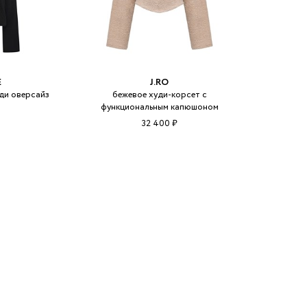
E
J.RO
ди оверсайз
бежевое худи-корсет с
функциональным капюшоном
32 400 ₽