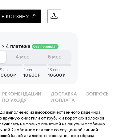
 LINGERIE
 В КОРЗИНУ
T HEART
ЦЕ
РЕКОМЕНДАЦИИ
ДОСТАВКА
ВОПРОСЫ
ПО УХОДУ
И ОПЛАТА
ди выполнено из высококачественного кашемира.
о вручную очистили от грубых и коротких волосков,
олучилась не только приятной на ощупь и особенно
очной. Свободное изделие со спущенной линией
ошей базой для любого повседневного образа.