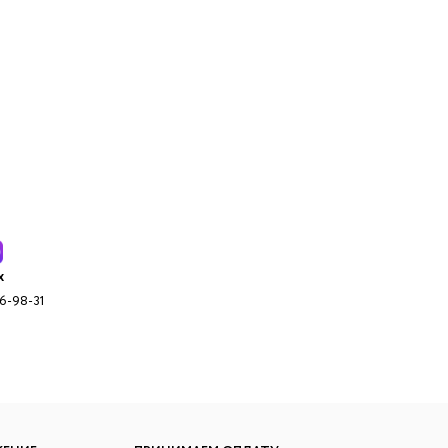
x
96-98-31