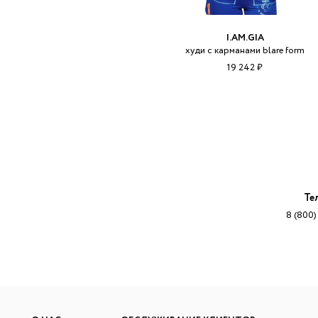
I.AM.GIA
худи с карманами blare form
19 242 ₽
Те
8 (800)