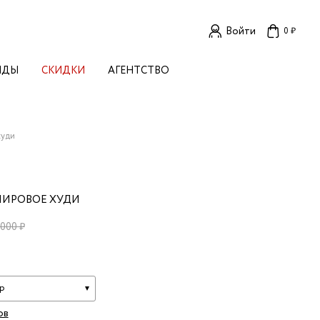
Войти
0 ₽
НДЫ
СКИДКИ
АГЕНТСТВО
ЕНСКИЕ БРЕНДЫ
OGA
TORE
I LIVE IN
худи
LLSTORY
B STUDIO
A BUDNIK
МИРОВОЕ ХУДИ
AL
L'
 000 ₽
TIZED
R
TI
E
KA
р
ов
OK SUN