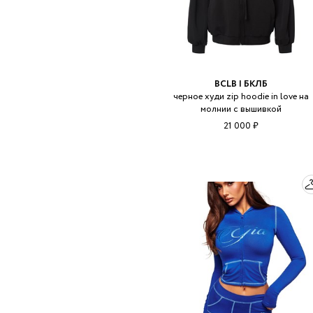
BCLB | БКЛБ
черное худи zip hoodie in love на
молнии с вышивкой
21 000 ₽