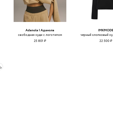
Adanola | Аданола
IMKMOD
свободная худи с логотипом
черный хлопковый ху
25 801 ₽
22 500 ₽