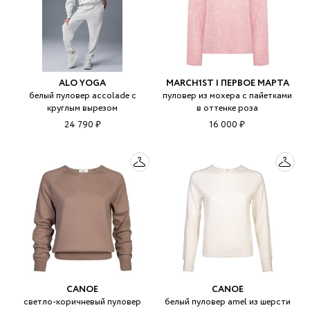
ALO YOGA
MARCH1ST | ПЕРВОЕ МАРТА
белый пуловер accolade с
пуловер из мохера с пайетками
круглым вырезом
в оттенке роза
24 790 ₽
16 000 ₽
CANOE
CANOE
светло-коричневый пуловер
белый пуловер amel из шерсти