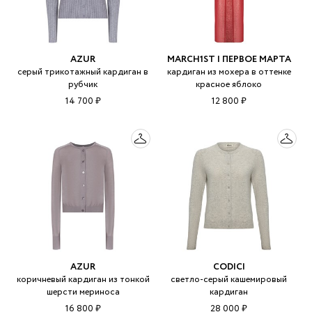
AZUR
MARCH1ST | ПЕРВОЕ МАРТА
серый трикотажный кардиган в
кардиган из мохера в оттенке
рубчик
красное яблоко
14 700 ₽
12 800 ₽
AZUR
CODICI
коричневый кардиган из тонкой
светло-серый кашемировый
шерсти мериноса
кардиган
16 800 ₽
28 000 ₽