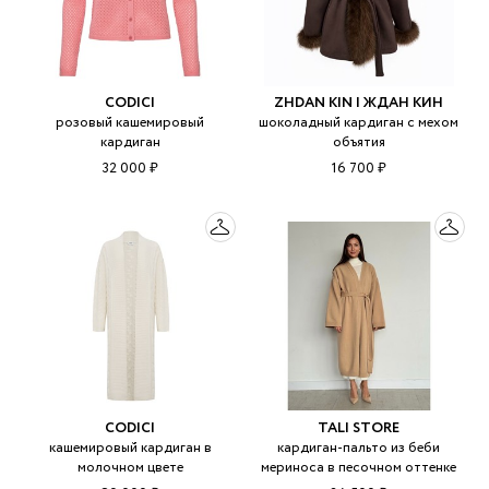
CODICI
ZHDAN KIN | ЖДАН КИН
розовый кашемировый
шоколадный кардиган с мехом
кардиган
объятия
32 000 ₽
16 700 ₽
CODICI
TALI STORE
кашемировый кардиган в
кардиган-пальто из беби
молочном цвете
мериноса в песочном оттенке