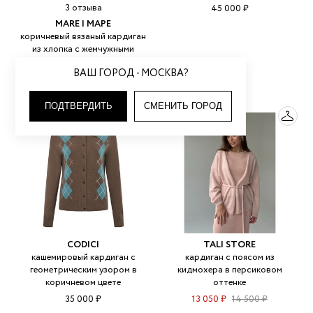
3 отзыва
45 000 ₽
MARE | МАРЕ
коричневый вязаный кардиган
из хлопка с жемчужными
пуговицами
ВАШ ГОРОД - МОСКВА?
9 200 ₽
ПОДТВЕРДИТЬ
СМЕНИТЬ ГОРОД
CODICI
TALI STORE
кашемировый кардиган с
кардиган с поясом из
геометрическим узором в
кидмохера в персиковом
коричневом цвете
оттенке
35 000 ₽
13 050 ₽
14 500 ₽