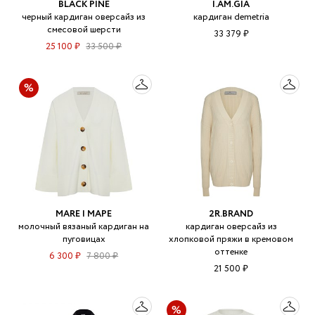
BLACK PINE
I.AM.GIA
черный кардиган оверсайз из
кардиган demetria
смесовой шерсти
33 379 ₽
25 100 ₽
33 500 ₽
MARE | МАРЕ
2R.BRAND
молочный вязаный кардиган на
кардиган оверсайз из
пуговицах
хлопковой пряжи в кремовом
оттенке
6 300 ₽
7 800 ₽
21 500 ₽