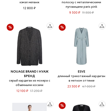
кэмэл меланж
полоску с металлическими
пуговицами paris pink
12 800 ₽
9 500 ₽
11 500 ₽
NOUAGE BRAND | НУАЖ
ESVE
БРЕНД
длинный трикотажный кардиган
серый кардиган из мохера с
в мятном оттенке
объемными косами
23 500 ₽
47 000 ₽
12 100 ₽
17 290 ₽