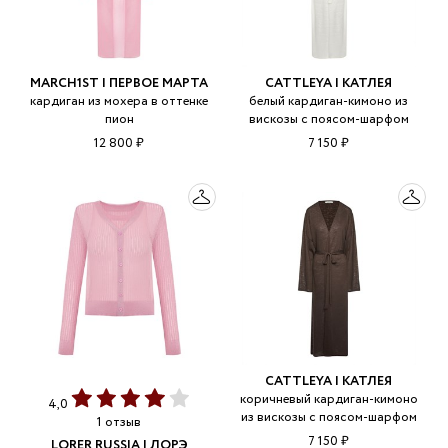
MARCH1ST | ПЕРВОЕ МАРТА
CATTLEYA | КАТЛЕЯ
кардиган из мохера в оттенке
белый кардиган-кимоно из
пион
вискозы с поясом-шарфом
12 800 ₽
7 150 ₽
CATTLEYA | КАТЛЕЯ
коричневый кардиган-кимоно
4,0
из вискозы с поясом-шарфом
1 отзыв
7 150 ₽
LORER RUSSIA | ЛОРЭ