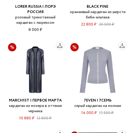
LORER RUSSIA | ЛОРЭ
BLACK PINE
РОССИЯ
оранжевый кардиган из шерсти
розовый трикотажный
беби-альпака
кардиган с люрексом
22 800 ₽
30 500 ₽
8 000 ₽
MARCH1ST | ПЕРВОЕ МАРТА
7EVEN | 7СЕМЬ
кардиган из мохера в оттенке
серый кардиган на молнии
черника
14 000 ₽
17 500 ₽
10 880 ₽
12 800 ₽