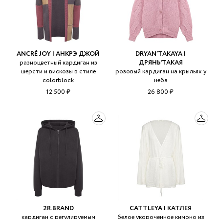
ANCRÉ JOY | АНКРЭ ДЖОЙ
DRYAN’TAKAYA |
разноцветный кардиган из
ДРЯНЬ'ТАКАЯ
шерсти и вискозы в стиле
розовый кардиган на крыльях у
colorblock
неба
12 500 ₽
26 800 ₽
2R.BRAND
CATTLEYA | КАТЛЕЯ
кардиган с регулируемым
белое укороченное кимоно из